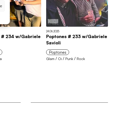
ze
24.06.2025
 # 234 w/Gabriele
Poptones # 233 w/Gabriele
Savioli
Poptones
/
/
/
a
Glam
Oi
Punk
Rock