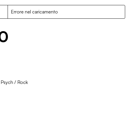
R
Errore nel caricamento
10
/
Psych
/
Rock