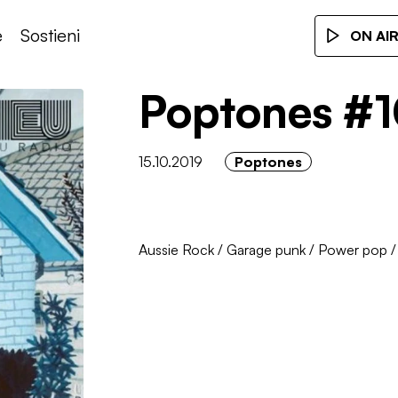
e
Sostieni
ON AI
Poptones #
15.10.2019
Poptones
Aussie Rock
/
Garage punk
/
Power pop