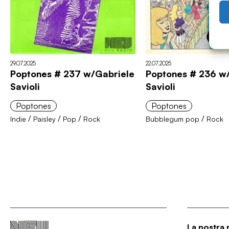
29.07.2025
22.07.2025
Poptones # 237 w/Gabriele
Poptones # 236 w
Savioli
Savioli
Poptones
Poptones
/
/
/
/
Indie
Paisley
Pop
Rock
Bubblegum pop
Rock
La nostra 