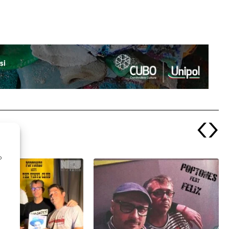
‹
›
o