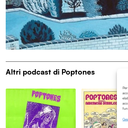
Altri podcast di
Poptones
Per
acc
ela
acc
fun
Gest