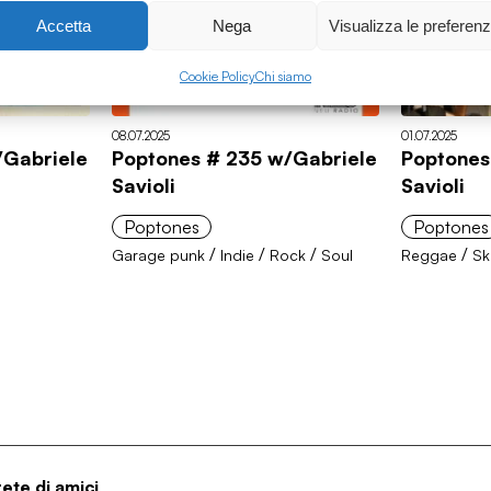
Accetta
Nega
Visualizza le preferen
Cookie Policy
Chi siamo
08.07.2025
01.07.2025
/Gabriele
Poptones # 235 w/Gabriele
Poptones
Savioli
Savioli
Poptones
Poptones
/
/
/
/
Garage punk
Indie
Rock
Soul
Reggae
Sk
rete di amici