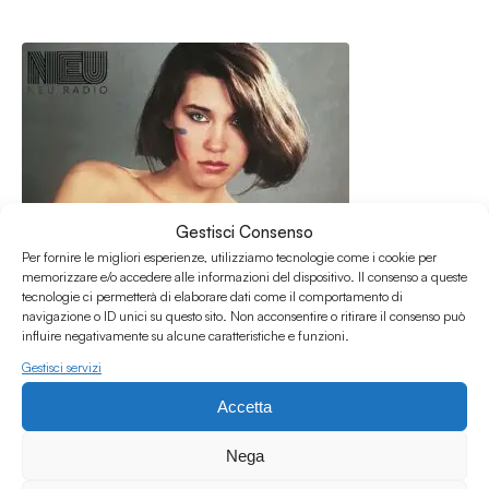
Gestisci Consenso
Per fornire le migliori esperienze, utilizziamo tecnologie come i cookie per
memorizzare e/o accedere alle informazioni del dispositivo. Il consenso a queste
tecnologie ci permetterà di elaborare dati come il comportamento di
navigazione o ID unici su questo sito. Non acconsentire o ritirare il consenso può
influire negativamente su alcune caratteristiche e funzioni.
Gestisci servizi
17.05.2026
Accetta
Paradisco #63 w/ La Betta & Banderas
Paradisco
Nega
/
/
/
/
Disco
House
Italo disco
Nu-disco
Pop