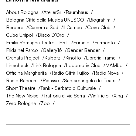
About Bologna
AtelierSì
Baumhaus
Bologna Città della Musica UNESCO
Biografilm
Berberè
Camera a Sud
Il Cameo
Covo Club
Cubo Unipol
Disco D'Oro
Emilia Romagna Teatro - ERT
Euradio
Fermento
Frida nel Parco
Gallery16
Gender Bender
Granata Project
Kalporz
Kinotto
Libreria Trame
Linecheck
Link Bologna
Locomotiv Club
MAMbo
Officina Margherita
Radio Città Fujiko
Radio Nova
Radio Raheem
Ripasso
Santarcangelo dei Teatri
Short Theatre
Tank - Serbatoio Culturale
The New Noise
Trattoria di via Serra
Vinilificio
Xing
Zero Bologna
Zoo