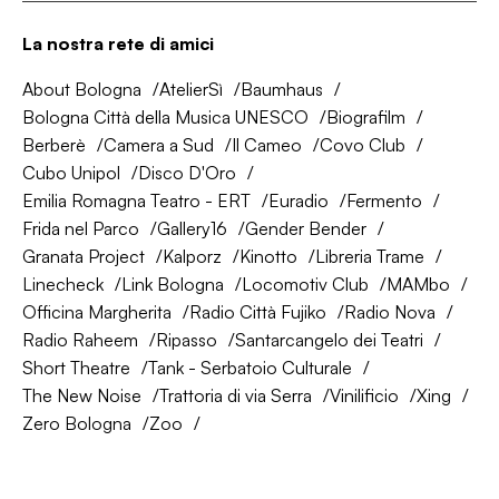
La nostra rete di amici
About Bologna
AtelierSì
Baumhaus
Bologna Città della Musica UNESCO
Biografilm
Berberè
Camera a Sud
Il Cameo
Covo Club
Cubo Unipol
Disco D'Oro
Emilia Romagna Teatro - ERT
Euradio
Fermento
Frida nel Parco
Gallery16
Gender Bender
Granata Project
Kalporz
Kinotto
Libreria Trame
Linecheck
Link Bologna
Locomotiv Club
MAMbo
Officina Margherita
Radio Città Fujiko
Radio Nova
Radio Raheem
Ripasso
Santarcangelo dei Teatri
Short Theatre
Tank - Serbatoio Culturale
The New Noise
Trattoria di via Serra
Vinilificio
Xing
Zero Bologna
Zoo