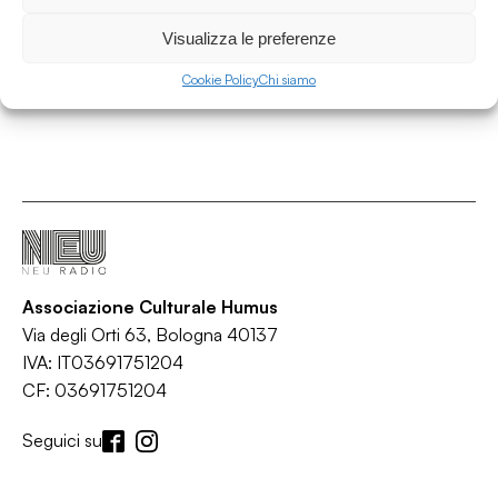
Paradisco
/
/
/
/
Disco
House
Italo disco
Nu-disco
Pop
Visualizza le preferenze
Cookie Policy
Chi siamo
Associazione Culturale Humus
Via degli Orti 63, Bologna 40137
IVA: IT03691751204
CF: 03691751204
Seguici su