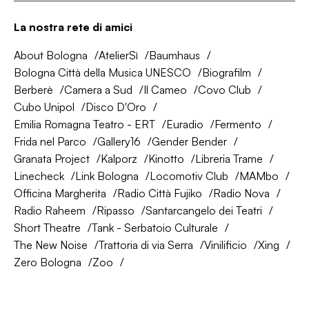
La nostra rete di amici
About Bologna
AtelierSì
Baumhaus
Bologna Città della Musica UNESCO
Biografilm
Berberè
Camera a Sud
Il Cameo
Covo Club
Cubo Unipol
Disco D'Oro
Emilia Romagna Teatro - ERT
Euradio
Fermento
Frida nel Parco
Gallery16
Gender Bender
Granata Project
Kalporz
Kinotto
Libreria Trame
Linecheck
Link Bologna
Locomotiv Club
MAMbo
Officina Margherita
Radio Città Fujiko
Radio Nova
Radio Raheem
Ripasso
Santarcangelo dei Teatri
Short Theatre
Tank - Serbatoio Culturale
The New Noise
Trattoria di via Serra
Vinilificio
Xing
Zero Bologna
Zoo