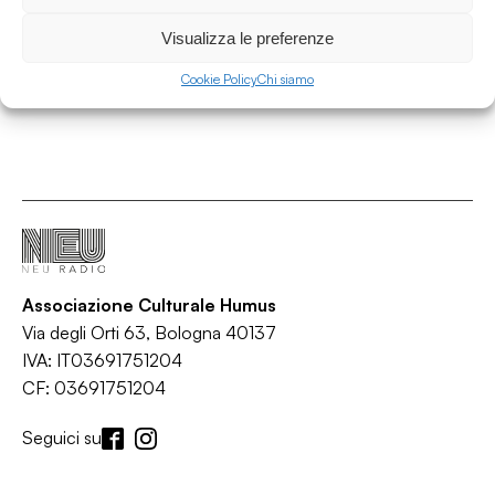
Paradisco
/
/
/
/
Disco
House
Italo disco
Nu-disco
Pop
Visualizza le preferenze
Cookie Policy
Chi siamo
Associazione Culturale Humus
Via degli Orti 63, Bologna 40137
IVA: IT03691751204
CF: 03691751204
Seguici su