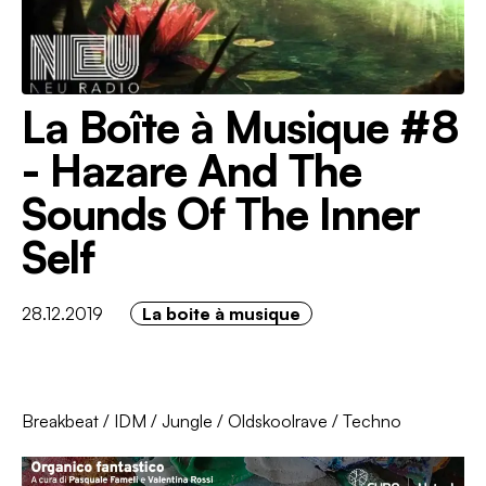
La Boîte à Musique #8
- Hazare And The
Sounds Of The Inner
Self
28.12.2019
La boite à musique
Breakbeat
/
IDM
/
Jungle
/
Oldskoolrave
/
Techno