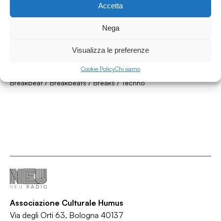
Accetta
Nega
18.07.2021
La Boîte à Musique #14 w Hazare - Breaking
Visualizza le preferenze
Bad
Cookie Policy
Chi siamo
La boite à musique
/
/
/
Breakbeat
Breakbeats
Breaks
Techno
Associazione Culturale Humus
Via degli Orti 63, Bologna 40137