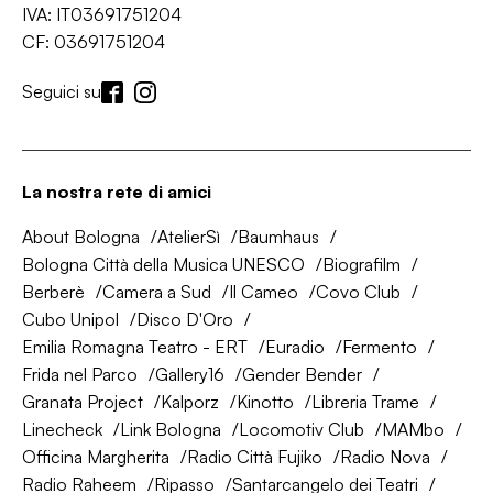
IVA: IT03691751204
CF: 03691751204
Seguici su
La nostra rete di amici
About Bologna
AtelierSì
Baumhaus
Bologna Città della Musica UNESCO
Biografilm
Berberè
Camera a Sud
Il Cameo
Covo Club
Cubo Unipol
Disco D'Oro
Emilia Romagna Teatro - ERT
Euradio
Fermento
Frida nel Parco
Gallery16
Gender Bender
Granata Project
Kalporz
Kinotto
Libreria Trame
Linecheck
Link Bologna
Locomotiv Club
MAMbo
Officina Margherita
Radio Città Fujiko
Radio Nova
Radio Raheem
Ripasso
Santarcangelo dei Teatri