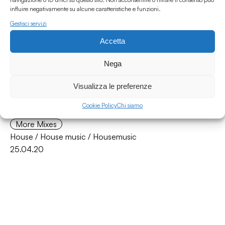
influire negativamente su alcune caratteristiche e funzioni.
Gestisci servizi
Accetta
Nega
Visualizza le preferenze
La Boîte à Musique #10 w Hazare - Hazare And The
Cookie Policy
Chi siamo
Quarantine Ep 2
More Mixes
House
/
House music
/
Housemusic
25.04.20