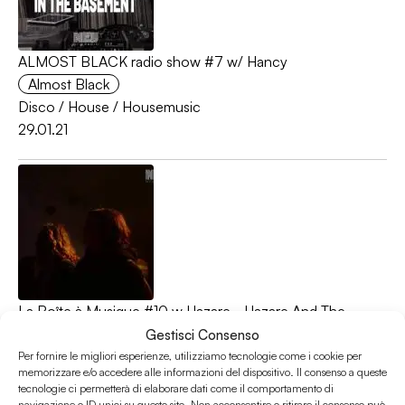
ALMOST BLACK radio show #7 w/ Hancy
Almost Black
Disco
/
House
/
Housemusic
29.01.21
La Boîte à Musique #10 w Hazare - Hazare And The
Quarantine Ep 2
Gestisci Consenso
La boite à musique
Per fornire le migliori esperienze, utilizziamo tecnologie come i cookie per
memorizzare e/o accedere alle informazioni del dispositivo. Il consenso a queste
House
/
House music
/
Housemusic
tecnologie ci permetterà di elaborare dati come il comportamento di
25.04.20
navigazione o ID unici su questo sito. Non acconsentire o ritirare il consenso può