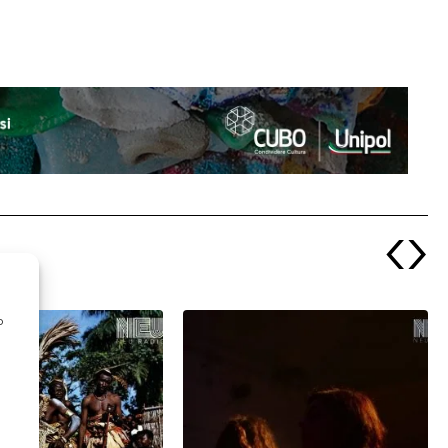
‹
›
o