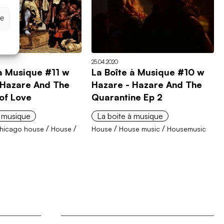
ze
25.04.2020
 à Musique #11 w
La Boîte à Musique #10 w
 Hazare And The
Hazare - Hazare And The
of Love
Quarantine Ep 2
à musique
La boite à musique
/
/
/
/
hicago house
House
House
House music
Housemusic
c