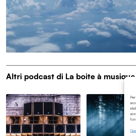
Altri podcast di
La boite à musique
Per
acc
ela
acc
fun
Gest