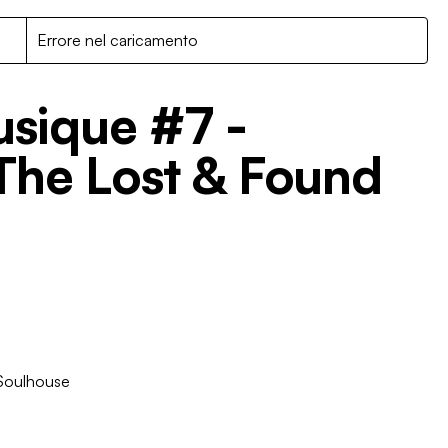
R
Errore nel caricamento
usique #7 -
The Lost & Found
Soulhouse