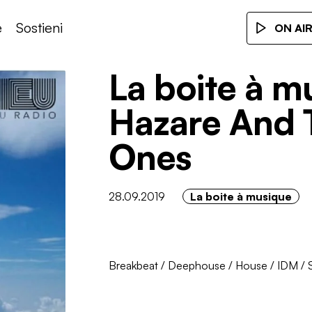
e
Sostieni
ON AI
La boite à m
Hazare And 
Ones
28.09.2019
La boite à musique
Breakbeat
/
Deephouse
/
House
/
IDM
/