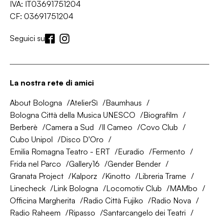
IVA: IT03691751204
CF: 03691751204
Seguici su
La nostra rete di amici
About Bologna
AtelierSì
Baumhaus
Bologna Città della Musica UNESCO
Biografilm
Berberè
Camera a Sud
Il Cameo
Covo Club
Cubo Unipol
Disco D'Oro
Emilia Romagna Teatro - ERT
Euradio
Fermento
Frida nel Parco
Gallery16
Gender Bender
Granata Project
Kalporz
Kinotto
Libreria Trame
Linecheck
Link Bologna
Locomotiv Club
MAMbo
Officina Margherita
Radio Città Fujiko
Radio Nova
Radio Raheem
Ripasso
Santarcangelo dei Teatri