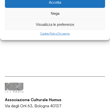
Accetta
31.07.2026
Intervista a Claudia Castellucci per il Corso
Nega
d'Alta Formazione Societas
Visualizza le preferenze
Interviste
/
/
Cookie Policy
Chi siamo
Corso
Intervista
Teatro
Associazione Culturale Humus
Via degli Orti 63, Bologna 40137