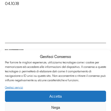
04.10.18
Gestisci Consenso
Per fornire le migliori esperienze, utilizziamo tecnologie come i cookie per
Associazione Culturale Humus
memorizzare e/o accedere alle informazioni del dispositivo. Il consenso a queste
tecnologie ci permetterà di elaborare dati come il comportamento di
Via degli Orti 63, Bologna 40137
navigazione o ID unici su questo sito. Non acconsentire o ritirare il consenso può
IVA: IT03691751204
influire negativamente su alcune caratteristiche e funzioni.
CF: 03691751204
Gestisci servizi
Seguici su
Accetta
Nega