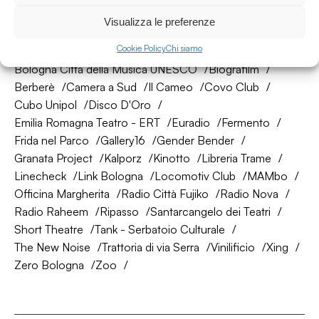
La nostra rete di amici
Visualizza le preferenze
Cookie Policy
Chi siamo
About Bologna
AtelierSì
Baumhaus
Bologna Città della Musica UNESCO
Biografilm
Berberè
Camera a Sud
Il Cameo
Covo Club
Cubo Unipol
Disco D'Oro
Emilia Romagna Teatro - ERT
Euradio
Fermento
Frida nel Parco
Gallery16
Gender Bender
Granata Project
Kalporz
Kinotto
Libreria Trame
Linecheck
Link Bologna
Locomotiv Club
MAMbo
Officina Margherita
Radio Città Fujiko
Radio Nova
Radio Raheem
Ripasso
Santarcangelo dei Teatri
Short Theatre
Tank - Serbatoio Culturale
The New Noise
Trattoria di via Serra
Vinilificio
Xing
Zero Bologna
Zoo