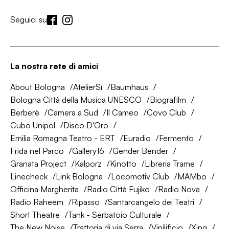
Seguici su
La nostra rete di amici
About Bologna
AtelierSì
Baumhaus
Bologna Città della Musica UNESCO
Biografilm
Berberè
Camera a Sud
Il Cameo
Covo Club
Cubo Unipol
Disco D'Oro
Emilia Romagna Teatro - ERT
Euradio
Fermento
Frida nel Parco
Gallery16
Gender Bender
Granata Project
Kalporz
Kinotto
Libreria Trame
Linecheck
Link Bologna
Locomotiv Club
MAMbo
Officina Margherita
Radio Città Fujiko
Radio Nova
Radio Raheem
Ripasso
Santarcangelo dei Teatri
Short Theatre
Tank - Serbatoio Culturale
The New Noise
Trattoria di via Serra
Vinilificio
Xing