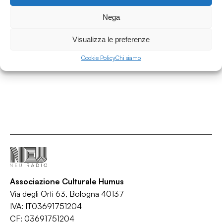
Intervista a Claudia Castellucci per il Corso
d'Alta Formazione Societas
Nega
Interviste
Visualizza le preferenze
/
/
Corso
Intervista
Teatro
Cookie Policy
Chi siamo
Associazione Culturale Humus
Via degli Orti 63, Bologna 40137
IVA: IT03691751204
CF: 03691751204