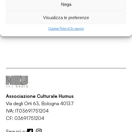
Nega
Interviste
/
/
Corso
Intervista
Teatro
Visualizza le preferenze
Cookie Policy
Chi siamo
Associazione Culturale Humus
Via degli Orti 63, Bologna 40137
IVA: IT03691751204
CF: 03691751204
Seguici su