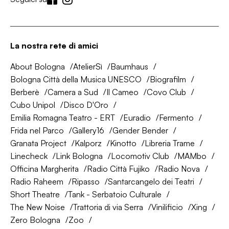
La nostra rete di amici
About Bologna
AtelierSì
Baumhaus
Bologna Città della Musica UNESCO
Biografilm
Berberè
Camera a Sud
Il Cameo
Covo Club
Cubo Unipol
Disco D'Oro
Emilia Romagna Teatro - ERT
Euradio
Fermento
Frida nel Parco
Gallery16
Gender Bender
Granata Project
Kalporz
Kinotto
Libreria Trame
Linecheck
Link Bologna
Locomotiv Club
MAMbo
Officina Margherita
Radio Città Fujiko
Radio Nova
Radio Raheem
Ripasso
Santarcangelo dei Teatri
Short Theatre
Tank - Serbatoio Culturale
The New Noise
Trattoria di via Serra
Vinilificio
Xing
Zero Bologna
Zoo