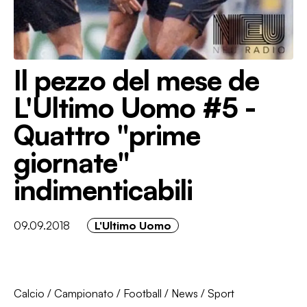
Il pezzo del mese de
L'Ultimo Uomo #5 -
Quattro "prime
giornate"
indimenticabili
09.09.2018
L'Ultimo Uomo
Calcio
/
Campionato
/
Football
/
News
/
Sport