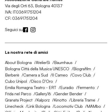
Via degli Orti 63, Bologna 40137
IVA: IT03691751204
CF: 03691751204
Seguici su
La nostra rete di amici
About Bologna
AtelierSì
Baumhaus
Bologna Città della Musica UNESCO
Biografilm
Berberè
Camera a Sud
Il Cameo
Covo Club
Cubo Unipol
Disco D'Oro
Emilia Romagna Teatro - ERT
Euradio
Fermento
Frida nel Parco
Gallery16
Gender Bender
Granata Project
Kalporz
Kinotto
Libreria Trame
Linecheck
Link Bologna
Locomotiv Club
MAMbo