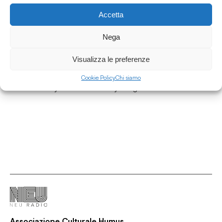
Accetta
16.11.2020
Nega
Il pezzo del mese de l’Ultimo Uomo #14 - Gil
Heron e la linea del colore
Visualizza le preferenze
L'Ultimo Uomo
Cookie Policy
Chi siamo
/
/
/
Calcio
Lifestyle
Soccer
Storytelling
Associazione Culturale Humus