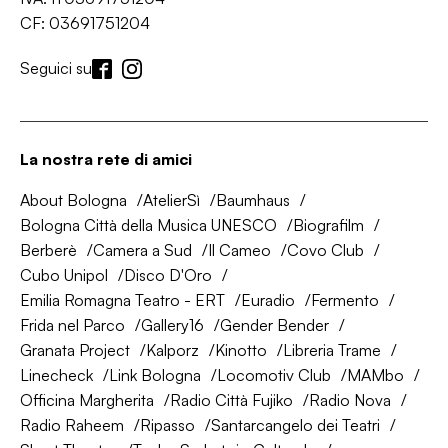
CF: 03691751204
Seguici su
La nostra rete di amici
About Bologna
AtelierSì
Baumhaus
Bologna Città della Musica UNESCO
Biografilm
Berberè
Camera a Sud
Il Cameo
Covo Club
Cubo Unipol
Disco D'Oro
Emilia Romagna Teatro - ERT
Euradio
Fermento
Frida nel Parco
Gallery16
Gender Bender
Granata Project
Kalporz
Kinotto
Libreria Trame
Linecheck
Link Bologna
Locomotiv Club
MAMbo
Officina Margherita
Radio Città Fujiko
Radio Nova
Radio Raheem
Ripasso
Santarcangelo dei Teatri