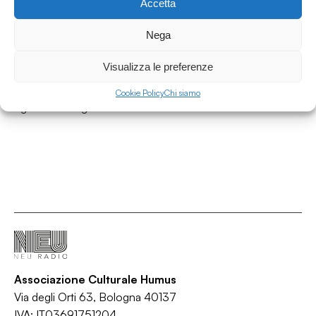
Accetta
19.06.2026
Dall'alba al tramonto weekend w/ Alice
Nega
Guastadini - Da venerdì 19 a domenica 21
giugno 2026
Visualizza le preferenze
Dall'alba al tramonto
Cookie Policy
Chi siamo
/
/
/
/
Agenda
Bologna
Cultura
Eventi
Weekend
Associazione Culturale Humus
Via degli Orti 63, Bologna 40137
IVA: IT03691751204