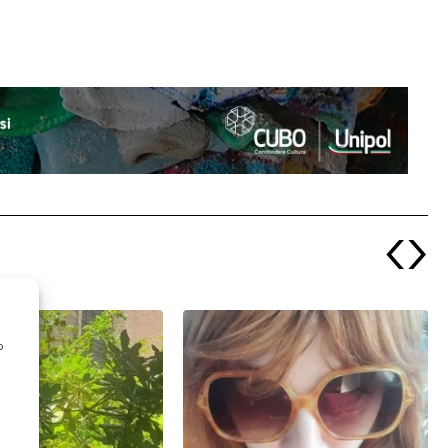
‹
›
o