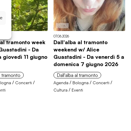
ze
07.06.2026
a al tramonto week
Dall'alba al tramonto
Guastadini - Da
weekend w/ Alice
a giovedì 11 giugno
Guastadini - Da venerdì 5 a
domenica 7 giugno 2026
al tramonto
Dall'alba al tramonto
/
/
/
/
/
logna
Concerti
Agenda
Bologna
Concerti
/
nti
Cultura
Eventi