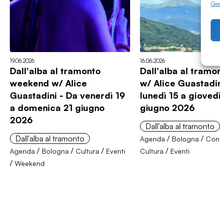
Gest
19.06.2026
16.06.2026
Dall'alba al tramonto
Dall'alba al tram
weekend w/ Alice
w/ Alice Guastadin
Guastadini - Da venerdì 19
lunedì 15 a gioved
a domenica 21 giugno
giugno 2026
2026
Dall'alba al tramonto
Dall'alba al tramonto
/
/
Agenda
Bologna
Conc
/
/
/
/
Agenda
Bologna
Cultura
Eventi
Cultura
Eventi
/
Weekend