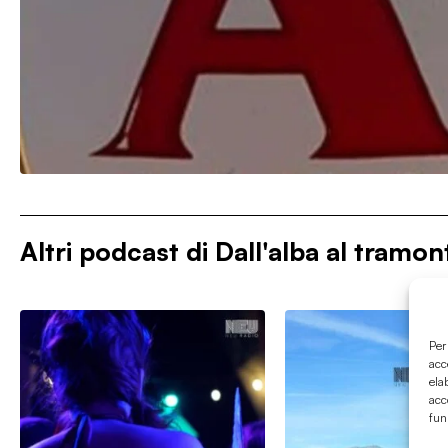
Altri podcast di
Dall'alba al tramon
Per
acc
ela
acc
fun