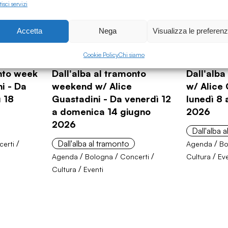
isci servizi
Accetta
Nega
Visualizza le preferen
Cookie Policy
Chi siamo
12.06.2026
09.06.2026
onto week
Dall'alba al tramonto
Dall'alb
i - Da
weekend w/ Alice
w/ Alice 
ì 18
Guastadini - Da venerdì 12
lunedì 8 
a domenica 14 giugno
2026
2026
Dall'alba 
/
Dall'alba al tramonto
/
erti
Agenda
Bo
/
/
/
/
Agenda
Bologna
Concerti
Cultura
Eve
/
Cultura
Eventi