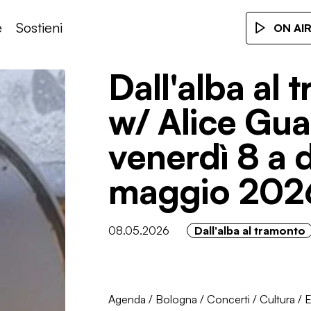
e
Sostieni
ON AI
Dall'alba al
w/ Alice Gua
venerdì 8 a
maggio 202
08.05.2026
Dall'alba al tramonto
Agenda
/
Bologna
/
Concerti
/
Cultura
/
E