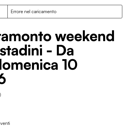
R
Errore nel caricamento
 tramonto weekend
stadini - Da
 domenica 10
6
venti