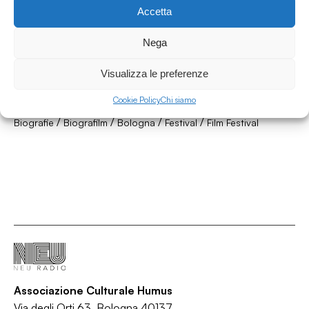
Accetta
Nega
12.06.2026
Biografilm Festival 2026 - XXII Edizione -
Visualizza le preferenze
puntata 2
Cookie Policy
Chi siamo
More Culture
/
/
/
/
Biografie
Biografilm
Bologna
Festival
Film Festival
Associazione Culturale Humus
Via degli Orti 63, Bologna 40137