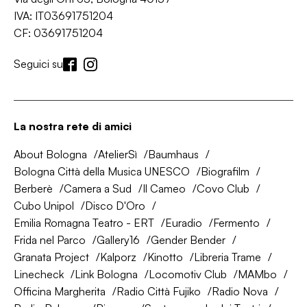
IVA: IT03691751204
CF: 03691751204
Seguici su
La nostra rete di amici
About Bologna
AtelierSì
Baumhaus
Bologna Città della Musica UNESCO
Biografilm
Berberè
Camera a Sud
Il Cameo
Covo Club
Cubo Unipol
Disco D'Oro
Emilia Romagna Teatro - ERT
Euradio
Fermento
Frida nel Parco
Gallery16
Gender Bender
Granata Project
Kalporz
Kinotto
Libreria Trame
Linecheck
Link Bologna
Locomotiv Club
MAMbo
Officina Margherita
Radio Città Fujiko
Radio Nova