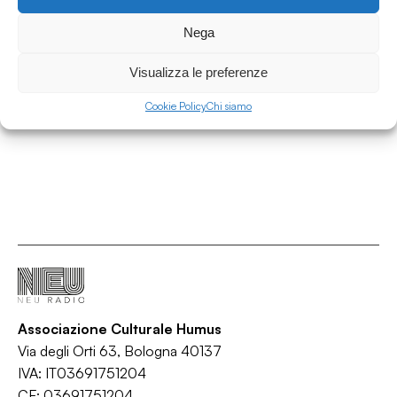
01.07.2026
Nega
Area Contaminata #232 w/ Alberto Simoni
Area Contaminata
Visualizza le preferenze
/
/
/
Ambient
IDM
Synth-pop
Techno
Cookie Policy
Chi siamo
Associazione Culturale Humus
Via degli Orti 63, Bologna 40137
IVA: IT03691751204
CF: 03691751204