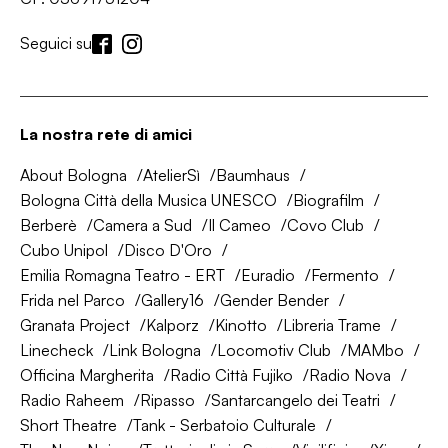
Seguici su
La nostra rete di amici
About Bologna
AtelierSì
Baumhaus
Bologna Città della Musica UNESCO
Biografilm
Berberè
Camera a Sud
Il Cameo
Covo Club
Cubo Unipol
Disco D'Oro
Emilia Romagna Teatro - ERT
Euradio
Fermento
Frida nel Parco
Gallery16
Gender Bender
Granata Project
Kalporz
Kinotto
Libreria Trame
Linecheck
Link Bologna
Locomotiv Club
MAMbo
Officina Margherita
Radio Città Fujiko
Radio Nova
Radio Raheem
Ripasso
Santarcangelo dei Teatri
Short Theatre
Tank - Serbatoio Culturale