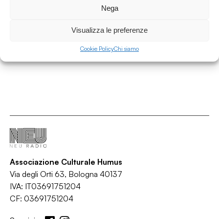
Nega
Area Contaminata
/
/
/
Visualizza le preferenze
Ambient
IDM
Synth-pop
Techno
Cookie Policy
Chi siamo
Associazione Culturale Humus
Via degli Orti 63, Bologna 40137
IVA: IT03691751204
CF: 03691751204