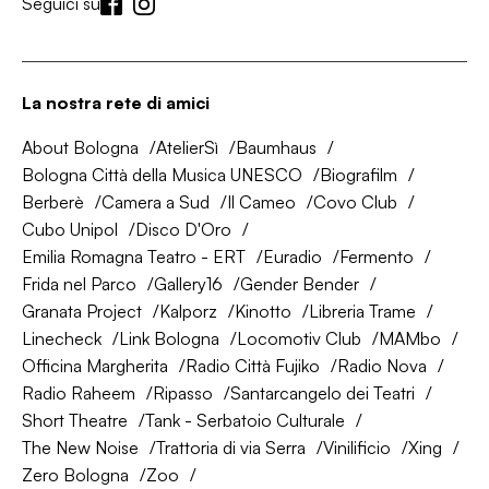
Seguici su
La nostra rete di amici
About Bologna
AtelierSì
Baumhaus
Bologna Città della Musica UNESCO
Biografilm
Berberè
Camera a Sud
Il Cameo
Covo Club
Cubo Unipol
Disco D'Oro
Emilia Romagna Teatro - ERT
Euradio
Fermento
Frida nel Parco
Gallery16
Gender Bender
Granata Project
Kalporz
Kinotto
Libreria Trame
Linecheck
Link Bologna
Locomotiv Club
MAMbo
Officina Margherita
Radio Città Fujiko
Radio Nova
Radio Raheem
Ripasso
Santarcangelo dei Teatri
Short Theatre
Tank - Serbatoio Culturale
The New Noise
Trattoria di via Serra
Vinilificio
Xing
Zero Bologna
Zoo