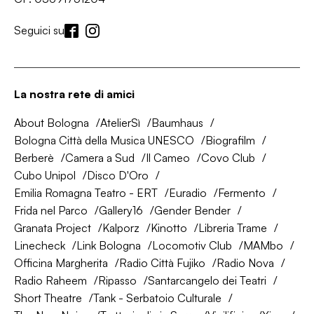
Seguici su
La nostra rete di amici
About Bologna
AtelierSì
Baumhaus
Bologna Città della Musica UNESCO
Biografilm
Berberè
Camera a Sud
Il Cameo
Covo Club
Cubo Unipol
Disco D'Oro
Emilia Romagna Teatro - ERT
Euradio
Fermento
Frida nel Parco
Gallery16
Gender Bender
Granata Project
Kalporz
Kinotto
Libreria Trame
Linecheck
Link Bologna
Locomotiv Club
MAMbo
Officina Margherita
Radio Città Fujiko
Radio Nova
Radio Raheem
Ripasso
Santarcangelo dei Teatri
Short Theatre
Tank - Serbatoio Culturale