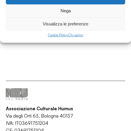
01.07.2026
Nega
Area Contaminata #232 w/ Alberto Simoni
Area Contaminata
Visualizza le preferenze
/
/
/
Ambient
IDM
Synth-pop
Techno
Cookie Policy
Chi siamo
Associazione Culturale Humus
Via degli Orti 63, Bologna 40137
IVA: IT03691751204
CF: 03691751204