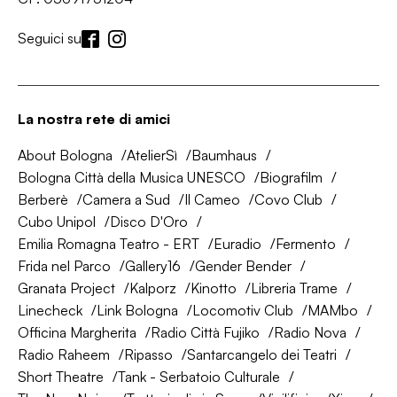
Seguici su
La nostra rete di amici
About Bologna
AtelierSì
Baumhaus
Bologna Città della Musica UNESCO
Biografilm
Berberè
Camera a Sud
Il Cameo
Covo Club
Cubo Unipol
Disco D'Oro
Emilia Romagna Teatro - ERT
Euradio
Fermento
Frida nel Parco
Gallery16
Gender Bender
Granata Project
Kalporz
Kinotto
Libreria Trame
Linecheck
Link Bologna
Locomotiv Club
MAMbo
Officina Margherita
Radio Città Fujiko
Radio Nova
Radio Raheem
Ripasso
Santarcangelo dei Teatri
Short Theatre
Tank - Serbatoio Culturale