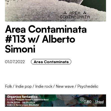
Area Contaminata
#113 w/ Alberto
Simoni
01.07.2022
Area Contaminata
Folk
/
Indie pop
/
Indie rock
/
New wave
/
Psychedelic