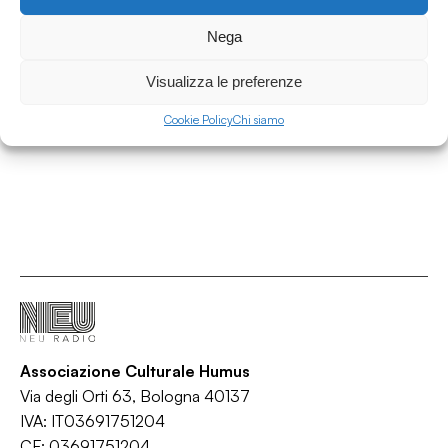
01.07.2026
Nega
Area Contaminata #232 w/ Alberto Simoni
Area Contaminata
Visualizza le preferenze
/
/
/
Ambient
IDM
Synth-pop
Techno
Cookie Policy
Chi siamo
Associazione Culturale Humus
Via degli Orti 63, Bologna 40137
IVA: IT03691751204
CF: 03691751204