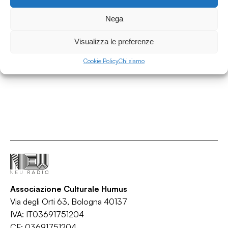
01.07.2026
Nega
Area Contaminata #232 w/ Alberto Simoni
Area Contaminata
Visualizza le preferenze
/
/
/
Ambient
IDM
Synth-pop
Techno
Cookie Policy
Chi siamo
Associazione Culturale Humus
Via degli Orti 63, Bologna 40137
IVA: IT03691751204
CF: 03691751204