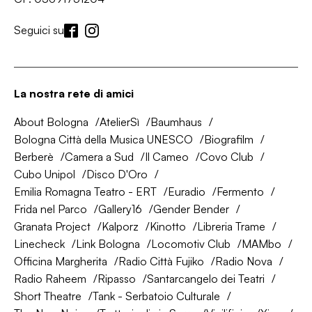
Seguici su
La nostra rete di amici
About Bologna
AtelierSì
Baumhaus
Bologna Città della Musica UNESCO
Biografilm
Berberè
Camera a Sud
Il Cameo
Covo Club
Cubo Unipol
Disco D'Oro
Emilia Romagna Teatro - ERT
Euradio
Fermento
Frida nel Parco
Gallery16
Gender Bender
Granata Project
Kalporz
Kinotto
Libreria Trame
Linecheck
Link Bologna
Locomotiv Club
MAMbo
Officina Margherita
Radio Città Fujiko
Radio Nova
Radio Raheem
Ripasso
Santarcangelo dei Teatri
Short Theatre
Tank - Serbatoio Culturale