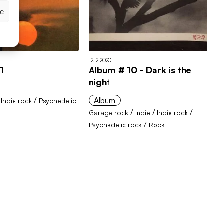
ze
12.12.2020
1
Album # 10 - Dark is the
night
/
/
Album
Indie rock
Psychedelic
/
/
/
Garage rock
Indie
Indie rock
/
Psychedelic rock
Rock