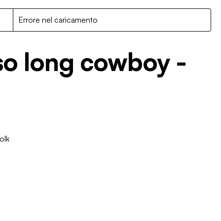
R
Errore nel caricamento
so long cowboy -
olk