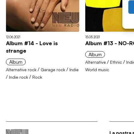
12.06.2021
15.05.2021
Album #14 - Love is
Album #13 - NO-
strange
Album
Album
/
/
Alternative
Ethnic
Indi
/
/
Alternative rock
Garage rock
Indie
World music
/
/
Indie rock
Rock
La nostra 