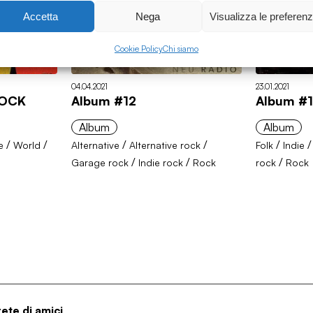
Accetta
Nega
Visualizza le preferen
Cookie Policy
Chi siamo
04.04.2021
23.01.2021
ROCK
Album #12
Album #1
Album
Album
/
/
/
/
/
e
World
Alternative
Alternative rock
Folk
Indie
/
/
/
Garage rock
Indie rock
Rock
rock
Rock
rete di amici