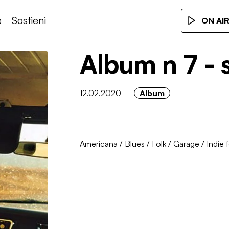
e
Sostieni
ON AI
Album n 7 - 
12.02.2020
Album
Americana
/
Blues
/
Folk
/
Garage
/
Indie f