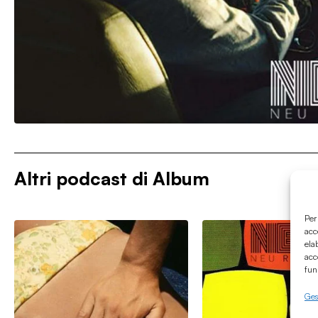
Altri podcast di
Album
Per
acc
ela
acc
fun
Gest