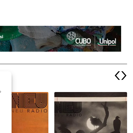
‹
›
o