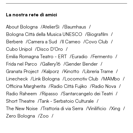
La nostra rete di amici
About Bologna
AtelierSì
Baumhaus
Bologna Città della Musica UNESCO
Biografilm
Berberè
Camera a Sud
Il Cameo
Covo Club
Cubo Unipol
Disco D'Oro
Emilia Romagna Teatro - ERT
Euradio
Fermento
Frida nel Parco
Gallery16
Gender Bender
Granata Project
Kalporz
Kinotto
Libreria Trame
Linecheck
Link Bologna
Locomotiv Club
MAMbo
Officina Margherita
Radio Città Fujiko
Radio Nova
Radio Raheem
Ripasso
Santarcangelo dei Teatri
Short Theatre
Tank - Serbatoio Culturale
The New Noise
Trattoria di via Serra
Vinilificio
Xing
Zero Bologna
Zoo