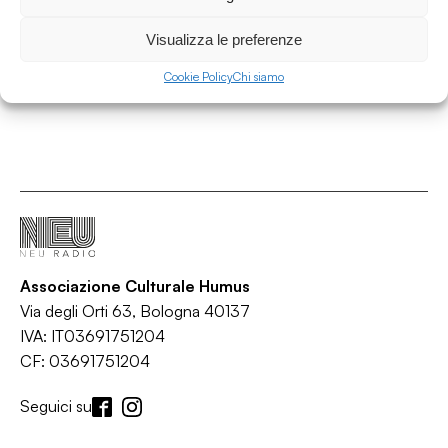
/
/
/
/
Alternative rock
Garage rock
Indie
Indie rock
Rock
Visualizza le preferenze
Cookie Policy
Chi siamo
Associazione Culturale Humus
Via degli Orti 63, Bologna 40137
IVA: IT03691751204
CF: 03691751204
Seguici su