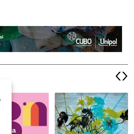
‹
›
o