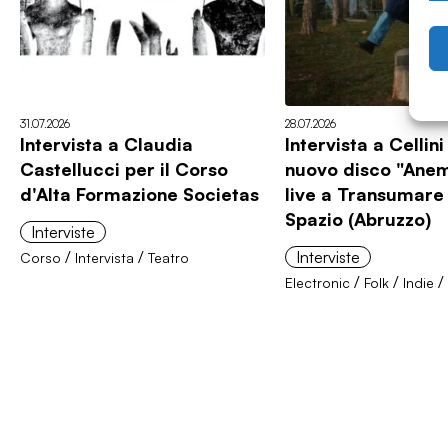
31.07.2026
28.07.2026
Intervista a Claudia
Intervista a Cellini 
Castellucci per il Corso
nuovo disco "Anemo
d'Alta Formazione Societas
live a Transumare
Spazio (Abruzzo)
Interviste
/
/
Interviste
Corso
Intervista
Teatro
/
/
/
Electronic
Folk
Indie