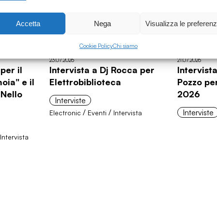
Accetta
Nega
Visualizza le preferen
Cookie Policy
Chi siamo
23.07.2026
21.07.2026
per il
Intervista a Dj Rocca per
Intervist
ia" e il
Elettrobiblioteca
Pozzo pe
 Nello
2026
Interviste
/
/
Interviste
Electronic
Eventi
Intervista
Intervista