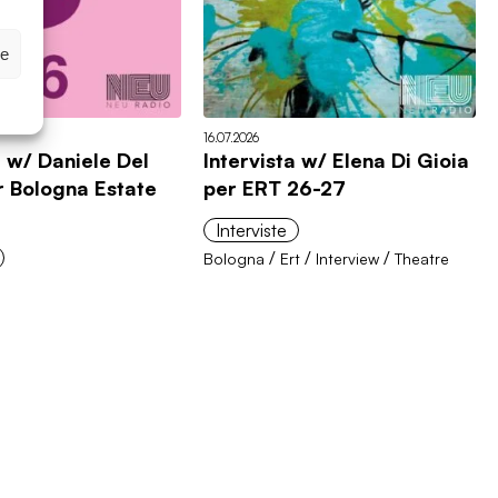
ze
16.07.2026
a w/ Daniele Del
Intervista w/ Elena Di Gioia
r Bologna Estate
per ERT 26-27
Interviste
/
/
/
Bologna
Ert
Interview
Theatre