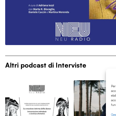
Altri podcast di
Interviste
Per
acc
ela
acc
fun
Gest