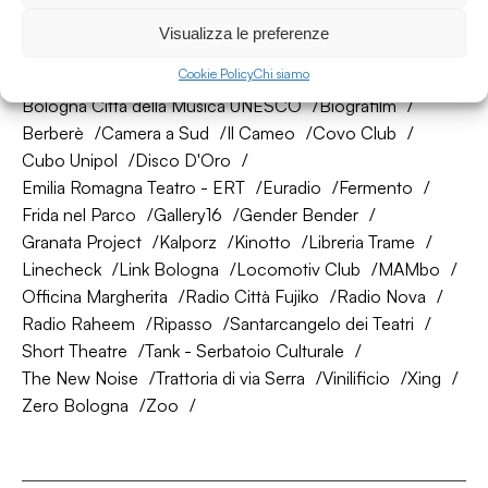
La nostra rete di amici
Visualizza le preferenze
Cookie Policy
Chi siamo
About Bologna
AtelierSì
Baumhaus
Bologna Città della Musica UNESCO
Biografilm
Berberè
Camera a Sud
Il Cameo
Covo Club
Cubo Unipol
Disco D'Oro
Emilia Romagna Teatro - ERT
Euradio
Fermento
Frida nel Parco
Gallery16
Gender Bender
Granata Project
Kalporz
Kinotto
Libreria Trame
Linecheck
Link Bologna
Locomotiv Club
MAMbo
Officina Margherita
Radio Città Fujiko
Radio Nova
Radio Raheem
Ripasso
Santarcangelo dei Teatri
Short Theatre
Tank - Serbatoio Culturale
The New Noise
Trattoria di via Serra
Vinilificio
Xing
Zero Bologna
Zoo