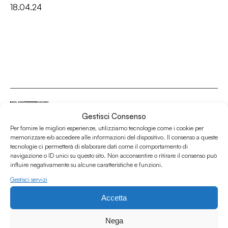
18.04.24
Gestisci Consenso
Per fornire le migliori esperienze, utilizziamo tecnologie come i cookie per
Associazione Culturale Humus
memorizzare e/o accedere alle informazioni del dispositivo. Il consenso a queste
tecnologie ci permetterà di elaborare dati come il comportamento di
Via degli Orti 63, Bologna 40137
navigazione o ID unici su questo sito. Non acconsentire o ritirare il consenso può
IVA: IT03691751204
influire negativamente su alcune caratteristiche e funzioni.
CF: 03691751204
Gestisci servizi
Seguici su
Accetta
Nega