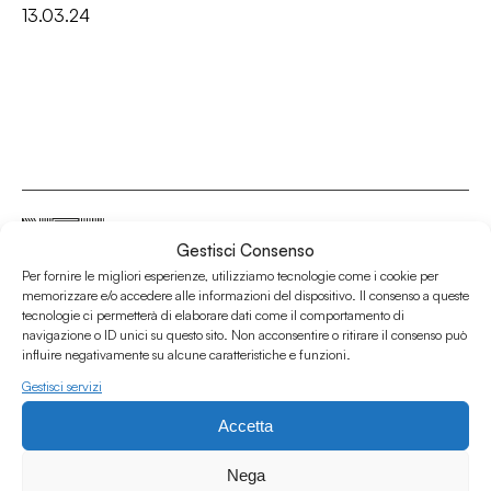
13.03.24
Gestisci Consenso
Per fornire le migliori esperienze, utilizziamo tecnologie come i cookie per
Associazione Culturale Humus
memorizzare e/o accedere alle informazioni del dispositivo. Il consenso a queste
tecnologie ci permetterà di elaborare dati come il comportamento di
Via degli Orti 63, Bologna 40137
navigazione o ID unici su questo sito. Non acconsentire o ritirare il consenso può
IVA: IT03691751204
influire negativamente su alcune caratteristiche e funzioni.
CF: 03691751204
Gestisci servizi
Seguici su
Accetta
Nega