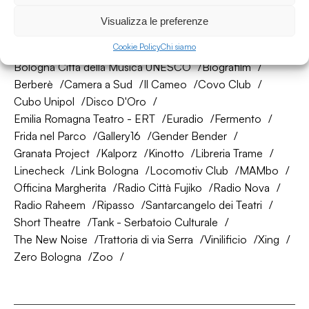
La nostra rete di amici
Visualizza le preferenze
Cookie Policy
Chi siamo
About Bologna
AtelierSì
Baumhaus
Bologna Città della Musica UNESCO
Biografilm
Berberè
Camera a Sud
Il Cameo
Covo Club
Cubo Unipol
Disco D'Oro
Emilia Romagna Teatro - ERT
Euradio
Fermento
Frida nel Parco
Gallery16
Gender Bender
Granata Project
Kalporz
Kinotto
Libreria Trame
Linecheck
Link Bologna
Locomotiv Club
MAMbo
Officina Margherita
Radio Città Fujiko
Radio Nova
Radio Raheem
Ripasso
Santarcangelo dei Teatri
Short Theatre
Tank - Serbatoio Culturale
The New Noise
Trattoria di via Serra
Vinilificio
Xing
Zero Bologna
Zoo