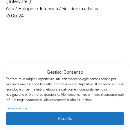
Interviste
Arte
/
Bologna
/
Intervista
/
Residenza artistica
16.05.24
Gestisci Consenso
Per fornire le migliori esperienze, utilizziamo tecnologie come i cookie per
memorizzare e/o accedere alle informazioni del dispositivo. Il consenso a queste
Associazione Culturale Humus
tecnologie ci permetterà di elaborare dati come il comportamento di
navigazione o ID unici su questo sito. Non acconsentire o ritirare il consenso può
Via degli Orti 63, Bologna 40137
influire negativamente su alcune caratteristiche e funzioni.
IVA: IT03691751204
Gestisci servizi
CF: 03691751204
Accetta
Seguici su