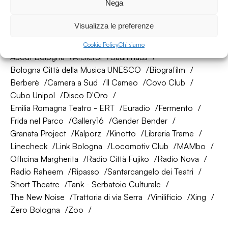
Nega
Visualizza le preferenze
La nostra rete di amici
Cookie Policy
Chi siamo
About Bologna
AtelierSì
Baumhaus
Bologna Città della Musica UNESCO
Biografilm
Berberè
Camera a Sud
Il Cameo
Covo Club
Cubo Unipol
Disco D'Oro
Emilia Romagna Teatro - ERT
Euradio
Fermento
Frida nel Parco
Gallery16
Gender Bender
Granata Project
Kalporz
Kinotto
Libreria Trame
Linecheck
Link Bologna
Locomotiv Club
MAMbo
Officina Margherita
Radio Città Fujiko
Radio Nova
Radio Raheem
Ripasso
Santarcangelo dei Teatri
Short Theatre
Tank - Serbatoio Culturale
The New Noise
Trattoria di via Serra
Vinilificio
Xing
Zero Bologna
Zoo