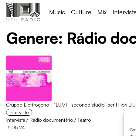
Music
Culture
Mix
Intervist
Genere:
Rádio do
Gruppo Elettrogeno - “LUMI - secondo studio” per I Fiori Bl
Interviste
Intervista
/
Rádio documentário
/
Teatro
15.05.24
Per
acc