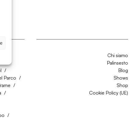
ze
Chi siamo
CO
Palinsesto
l
Blog
el Parco
Shows
Trame
Shop
a
Cookie Policy (UE)
oo