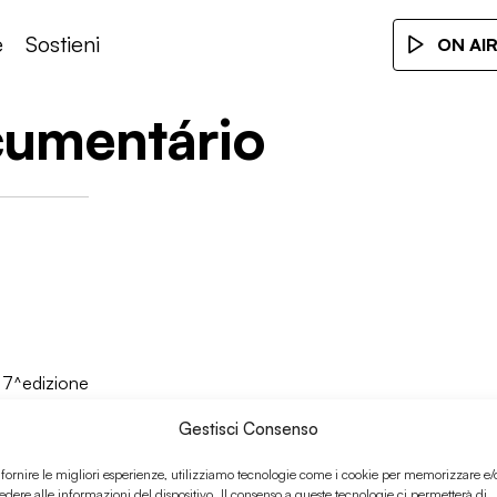
e
Sostieni
ON AI
cumentário
u 7^edizione
Gestisci Consenso
 fornire le migliori esperienze, utilizziamo tecnologie come i cookie per memorizzare e/
edere alle informazioni del dispositivo. Il consenso a queste tecnologie ci permetterà di