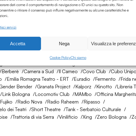
borare dati come il comportamento di navigazione o ID unici su questo sito. Non
onsentire o ritirare il consenso può influire negativamente su alcune caratteristiche e
zioni.
isci servizi
Accetta
Nega
Visualizza le preferen
rete di amici
Cookie Policy
Chi siamo
ogna
AtelierSì
Baumhaus
Bologna Città della Musica UNES
Berberè
Camera a Sud
Il Cameo
Covo Club
Cubo Unipo
o
Emilia Romagna Teatro - ERT
Euradio
Fermento
Frida n
Gender Bender
Granata Project
Kalporz
Kinotto
Libreria 
Link Bologna
Locomotiv Club
MAMbo
Officina Margherit
Fujiko
Radio Nova
Radio Raheem
Ripasso
lo dei Teatri
Short Theatre
Tank - Serbatoio Culturale
oise
Trattoria di via Serra
Vinilificio
Xing
Zero Bologna
Z