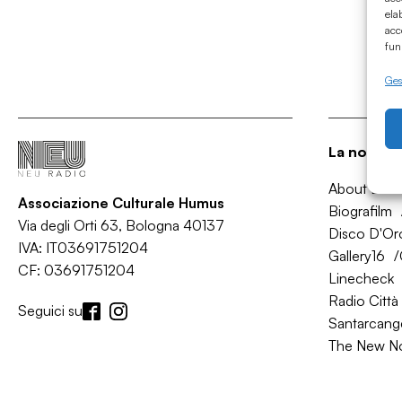
ela
acc
fun
Gest
La nostra 
About Bol
Associazione Culturale Humus
Biografilm
Via degli Orti 63, Bologna 40137
Disco D'Or
IVA: IT03691751204
Gallery16
CF: 03691751204
Linecheck
Radio Città 
Seguici su
Santarcange
The New N