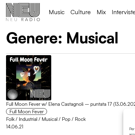
Music
Culture
Mix
Intervist
Genere:
Musical
Full Moon Fever w/ Elena Castagnoli – puntata 17 (13.06.202
Full Moon Fever
Folk
/
Industrial
/
Musical
/
Pop
/
Rock
14.06.21
Per
acc