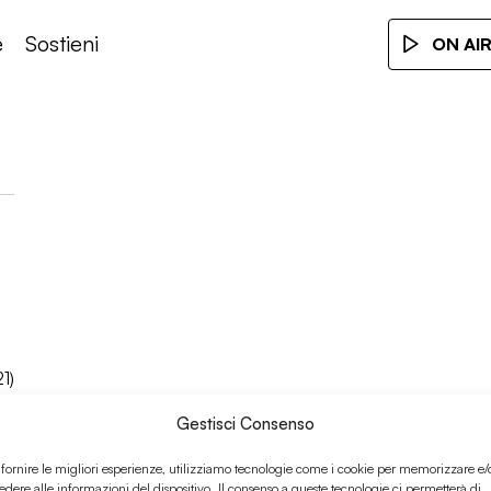
e
Sostieni
ON AI
1)
Gestisci Consenso
 fornire le migliori esperienze, utilizziamo tecnologie come i cookie per memorizzare e/
edere alle informazioni del dispositivo. Il consenso a queste tecnologie ci permetterà di