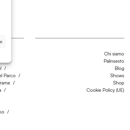
ze
Chi siamo
CO
Palinsesto
l
Blog
el Parco
Shows
Trame
Shop
a
Cookie Policy (UE)
oo