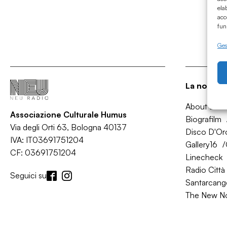
ela
acc
fun
Gest
La nostra 
About Bol
Associazione Culturale Humus
Biografilm
Via degli Orti 63, Bologna 40137
Disco D'Or
IVA: IT03691751204
Gallery16
CF: 03691751204
Linecheck
Radio Città 
Seguici su
Santarcange
The New N