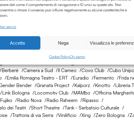
borare dati come il comportamento di navigazione o ID unici su questo sito. Non
onsentire o ritirare il consenso può influire negativamente su alcune caratteristiche e
zioni.
isci servizi
Accetta
Nega
Visualizza le preferen
rete di amici
Cookie Policy
Chi siamo
ogna
AtelierSì
Baumhaus
Bologna Città della Musica UNES
Berberè
Camera a Sud
Il Cameo
Covo Club
Cubo Unipo
o
Emilia Romagna Teatro - ERT
Euradio
Fermento
Frida n
Gender Bender
Granata Project
Kalporz
Kinotto
Libreria 
Link Bologna
Locomotiv Club
MAMbo
Officina Margherit
Fujiko
Radio Nova
Radio Raheem
Ripasso
lo dei Teatri
Short Theatre
Tank - Serbatoio Culturale
oise
Trattoria di via Serra
Vinilificio
Xing
Zero Bologna
Z