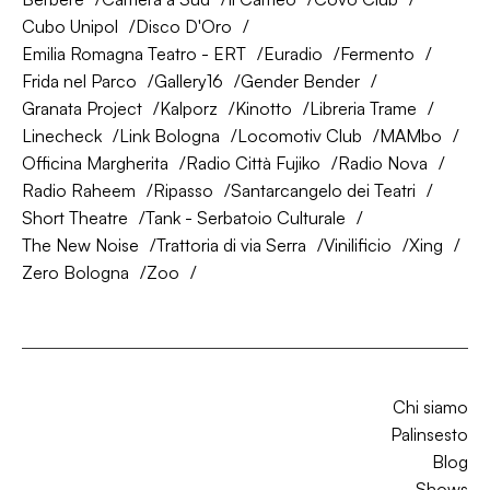
Cubo Unipol
Disco D'Oro
Emilia Romagna Teatro - ERT
Euradio
Fermento
Frida nel Parco
Gallery16
Gender Bender
Granata Project
Kalporz
Kinotto
Libreria Trame
Linecheck
Link Bologna
Locomotiv Club
MAMbo
Officina Margherita
Radio Città Fujiko
Radio Nova
Radio Raheem
Ripasso
Santarcangelo dei Teatri
Short Theatre
Tank - Serbatoio Culturale
The New Noise
Trattoria di via Serra
Vinilificio
Xing
Zero Bologna
Zoo
Chi siamo
Palinsesto
Blog
Shows