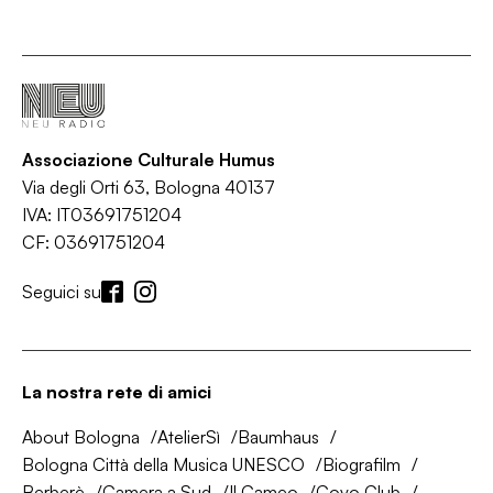
Associazione Culturale Humus
Via degli Orti 63, Bologna 40137
IVA: IT03691751204
CF: 03691751204
Seguici su
La nostra rete di amici
About Bologna
AtelierSì
Baumhaus
Bologna Città della Musica UNESCO
Biografilm
Berberè
Camera a Sud
Il Cameo
Covo Club