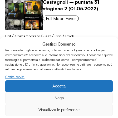
Castagnoli – puntata 31
stagione 2 (01.05.2022)
Full Moon Fever
/
/
/
/
Brit
Contemporary
Jazz
Pop
Rock
03.05.2022
Gestisci Consenso
Per fornire le migliori esperienze, utilizziamo tecnologie come i cookie per
Full Moon Fever w/ Elena
memorizzare e/o accedere alle informazioni del dispositivo. Il consenso a queste
tecnologie ci permetterà di elaborare dati come il comportamento di
Castagnoli – puntata 30
navigazione o ID unici su questo sito. Non acconsentire o ritirare il consenso può
stagione 2 (24.04.2022)
influire negativamente su alcune caratteristiche e funzioni.
Gestisci servizi
Full Moon Fever
Accetta
/
/
/
/
Acoustic
Blues
Folk
Jazz
Rock
Nega
25.04.2022
Visualizza le preferenze
Full Moon Fever w/ Elena