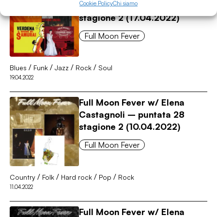
Cookie Policy
Chi siamo
Castagnoli – puntata 29
stagione 2 (17.04.2022)
Full Moon Fever
/
/
/
/
Blues
Funk
Jazz
Rock
Soul
19.04.2022
Full Moon Fever w/ Elena
Castagnoli – puntata 28
stagione 2 (10.04.2022)
Full Moon Fever
/
/
/
/
Country
Folk
Hard rock
Pop
Rock
11.04.2022
Full Moon Fever w/ Elena