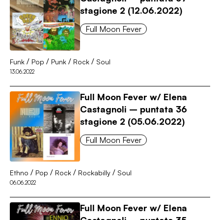
stagione 2 (12.06.2022)
Full Moon Fever
/
/
/
/
Funk
Pop
Punk
Rock
Soul
13.06.2022
Full Moon Fever w/ Elena
Castagnoli – puntata 36
stagione 2 (05.06.2022)
Full Moon Fever
/
/
/
/
Ethno
Pop
Rock
Rockabilly
Soul
06.06.2022
Full Moon Fever w/ Elena
Castagnoli – puntata 35