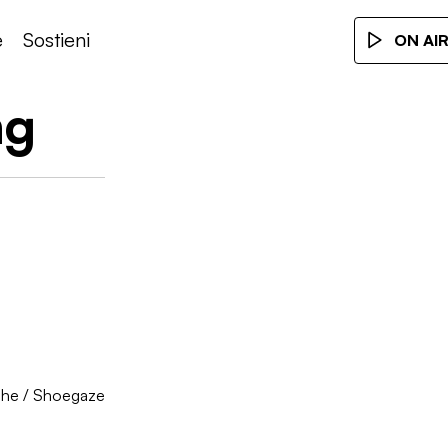
e
Sostieni
ON AI
ng
che
/
Shoegaze