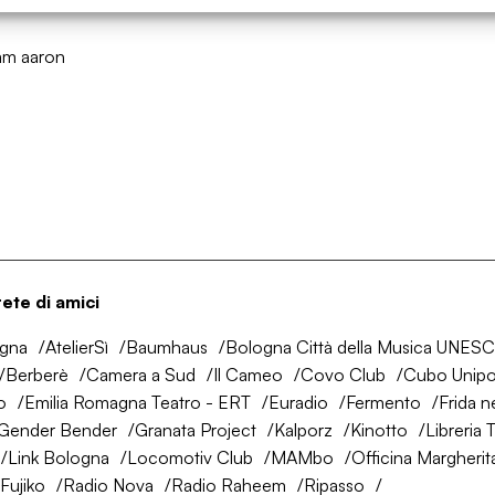
nata e Opificio Golinelli
am aaron
rete di amici
ogna
AtelierSì
Baumhaus
Bologna Città della Musica UNES
Berberè
Camera a Sud
Il Cameo
Covo Club
Cubo Unipo
o
Emilia Romagna Teatro - ERT
Euradio
Fermento
Frida n
Gender Bender
Granata Project
Kalporz
Kinotto
Libreria 
Link Bologna
Locomotiv Club
MAMbo
Officina Margherit
Fujiko
Radio Nova
Radio Raheem
Ripasso