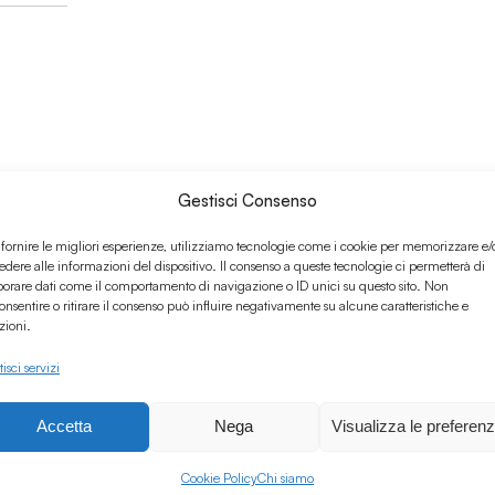
Gestisci Consenso
am aaron
 fornire le migliori esperienze, utilizziamo tecnologie come i cookie per memorizzare e/
edere alle informazioni del dispositivo. Il consenso a queste tecnologie ci permetterà di
borare dati come il comportamento di navigazione o ID unici su questo sito. Non
onsentire o ritirare il consenso può influire negativamente su alcune caratteristiche e
zioni.
isci servizi
Accetta
Nega
Visualizza le preferen
Cookie Policy
Chi siamo