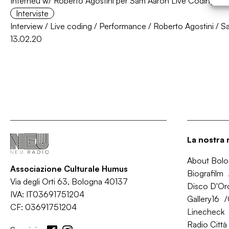
Interneu w/ Roberto Agostini per Sam Aaron Live Coding @Gra
Interviste
Interview
/
Live coding
/
Performance
/
Roberto Agostini
/
S
13.02.20
La nostra 
About Bol
Associazione Culturale Humus
Biografilm
Via degli Orti 63, Bologna 40137
Disco D'Or
IVA: IT03691751204
Gallery16
CF: 03691751204
Linecheck
Radio Città 