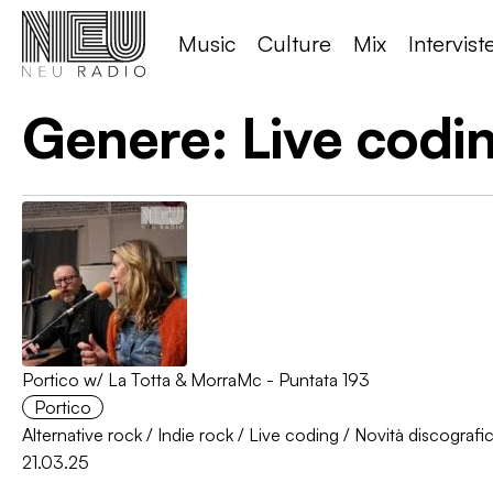
Music
Culture
Mix
Intervist
Genere:
Live codi
Portico w/ La Totta & MorraMc - Puntata 193
Portico
Alternative rock
/
Indie rock
/
Live coding
/
Novità discografi
21.03.25