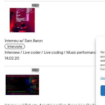
Interneu w/ Sam Aaron
Interviste
Interview
/
Live coder
/
Live coding
/
Music performance
/
S
Per
acc
14.02.20
ela
acc
fun
Gest