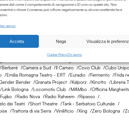
borare dati come il comportamento di navigazione o ID unici su questo sito. Non
onsentire o ritirare il consenso può influire negativamente su alcune caratteristiche e
zioni.
isci servizi
Accetta
Nega
Visualizza le preferen
rete di amici
Cookie Policy
Chi siamo
ogna
AtelierSì
Baumhaus
Bologna Città della Musica UNES
Berberè
Camera a Sud
Il Cameo
Covo Club
Cubo Unipo
o
Emilia Romagna Teatro - ERT
Euradio
Fermento
Frida n
Gender Bender
Granata Project
Kalporz
Kinotto
Libreria 
Link Bologna
Locomotiv Club
MAMbo
Officina Margherit
Fujiko
Radio Nova
Radio Raheem
Ripasso
lo dei Teatri
Short Theatre
Tank - Serbatoio Culturale
oise
Trattoria di via Serra
Vinilificio
Xing
Zero Bologna
Z