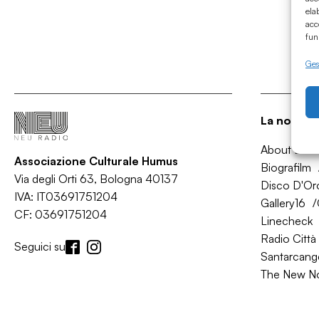
ela
acc
fun
Gest
La nostra 
About Bol
Associazione Culturale Humus
Biografilm
Via degli Orti 63, Bologna 40137
Disco D'Or
IVA: IT03691751204
Gallery16
CF: 03691751204
Linecheck
Radio Città 
Seguici su
Santarcange
The New N