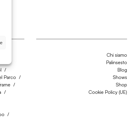
ze
Chi siamo
CO
Palinsesto
l
Blog
el Parco
Shows
Trame
Shop
a
Cookie Policy (UE)
oo