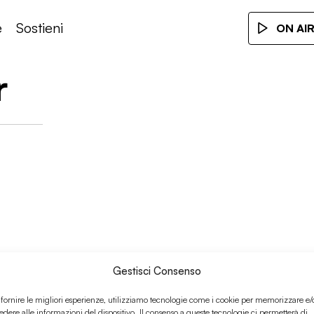
e
Sostieni
ON AI
r
Gestisci Consenso
am aaron
 fornire le migliori esperienze, utilizziamo tecnologie come i cookie per memorizzare e/
edere alle informazioni del dispositivo. Il consenso a queste tecnologie ci permetterà di