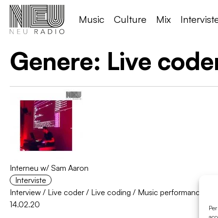
Music
Culture
Mix
Intervist
Genere:
Live code
Interneu w/ Sam Aaron
Interviste
Interview
/
Live coder
/
Live coding
/
Music performance
/
S
14.02.20
Per
acc