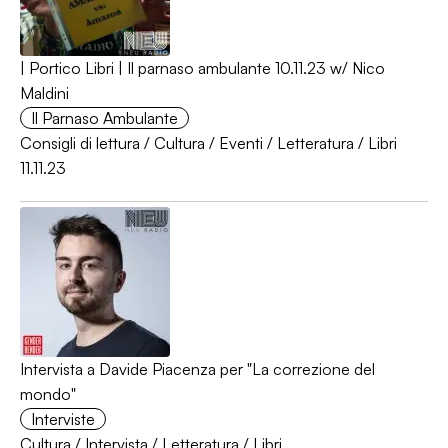
| Portico Libri | Il parnaso ambulante 10.11.23 w/ Nico
Maldini
Il Parnaso Ambulante
Consigli di lettura
/
Cultura
/
Eventi
/
Letteratura
/
Libri
11.11.23
Intervista a Davide Piacenza per "La correzione del
mondo"
Interviste
Cultura
/
Intervista
/
Letteratura
/
Libri