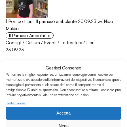
| Portico Libri | Il parnaso ambulante 20.09.23 w/ Nico
Maldini
Il Parnaso Ambulante
Consigli
/
Cultura
/
Eventi
/
Letteratura
/
Libri
23.09.23
Gestisci Consenso
Per fornire le migliori esperienze, utilizziamo tecnologie come i cookie per
memorizzare e/o accedere alle informazioni del dispositivo. Il consenso a queste
tecnologie ci permetterà di elaborare dati come il comportamento di
navigazione o ID unici su questo sito. Non acconsentire o ritirare il consenso può
influire negativamente su alcune caratteristiche e funzioni.
Gestisci servizi
IROKO 2.1 - invito alla lettura - Il re ombra di Maaza
Accetta
Mengiste
IROKO
Nega