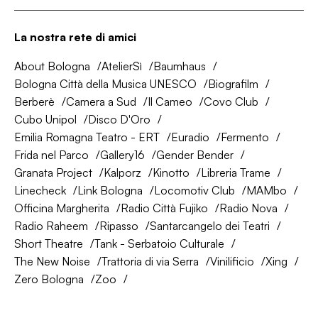
La nostra rete di amici
About Bologna
AtelierSì
Baumhaus
Bologna Città della Musica UNESCO
Biografilm
Berberè
Camera a Sud
Il Cameo
Covo Club
Cubo Unipol
Disco D'Oro
Emilia Romagna Teatro - ERT
Euradio
Fermento
Frida nel Parco
Gallery16
Gender Bender
Granata Project
Kalporz
Kinotto
Libreria Trame
Linecheck
Link Bologna
Locomotiv Club
MAMbo
Officina Margherita
Radio Città Fujiko
Radio Nova
Radio Raheem
Ripasso
Santarcangelo dei Teatri
Short Theatre
Tank - Serbatoio Culturale
The New Noise
Trattoria di via Serra
Vinilificio
Xing
Zero Bologna
Zoo