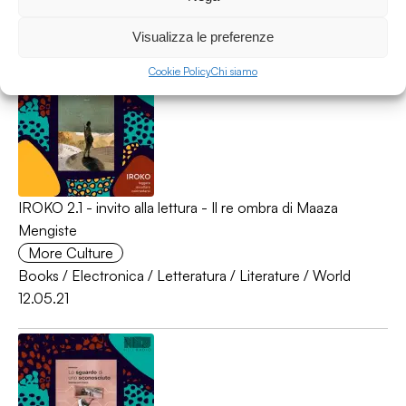
Books
/
Electronica
/
Letteratura
/
Literature
/
World
12.05.21
Visualizza le preferenze
Cookie Policy
Chi siamo
IROKO 2.1 - invito alla lettura - Il re ombra di Maaza
Mengiste
More Culture
Books
/
Electronica
/
Letteratura
/
Literature
/
World
12.05.21