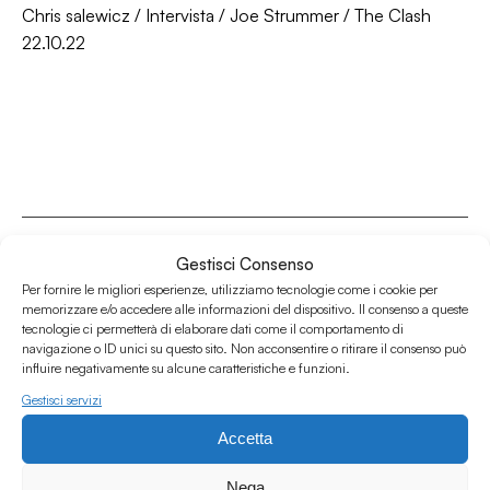
Chris salewicz
/
Intervista
/
Joe Strummer
/
The Clash
22.10.22
Gestisci Consenso
Per fornire le migliori esperienze, utilizziamo tecnologie come i cookie per
memorizzare e/o accedere alle informazioni del dispositivo. Il consenso a queste
Associazione Culturale Humus
tecnologie ci permetterà di elaborare dati come il comportamento di
Via degli Orti 63, Bologna 40137
navigazione o ID unici su questo sito. Non acconsentire o ritirare il consenso può
influire negativamente su alcune caratteristiche e funzioni.
IVA: IT03691751204
Gestisci servizi
CF: 03691751204
Accetta
Seguici su
Nega