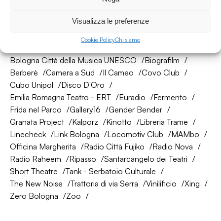
Visualizza le preferenze
La nostra rete di amici
Cookie Policy
Chi siamo
About Bologna
AtelierSì
Baumhaus
Bologna Città della Musica UNESCO
Biografilm
Berberè
Camera a Sud
Il Cameo
Covo Club
Cubo Unipol
Disco D'Oro
Emilia Romagna Teatro - ERT
Euradio
Fermento
Frida nel Parco
Gallery16
Gender Bender
Granata Project
Kalporz
Kinotto
Libreria Trame
Linecheck
Link Bologna
Locomotiv Club
MAMbo
Officina Margherita
Radio Città Fujiko
Radio Nova
Radio Raheem
Ripasso
Santarcangelo dei Teatri
Short Theatre
Tank - Serbatoio Culturale
The New Noise
Trattoria di via Serra
Vinilificio
Xing
Zero Bologna
Zoo