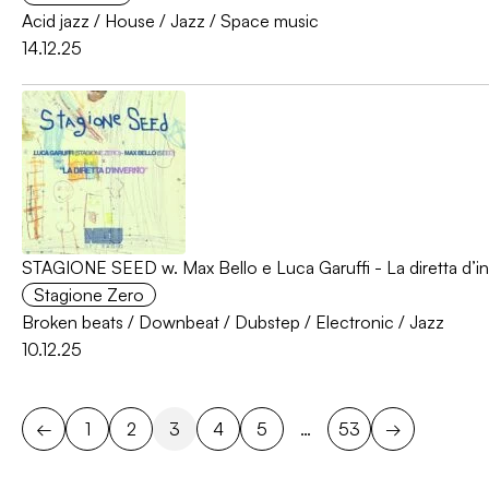
Acid jazz
/
House
/
Jazz
/
Space music
14.12.25
STAGIONE SEED w. Max Bello e Luca Garuffi - La diretta d’
Stagione Zero
Broken beats
/
Downbeat
/
Dubstep
/
Electronic
/
Jazz
10.12.25
←
1
2
3
4
5
…
53
→