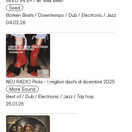
SEED S4 EP7 w/ Max Bello
Seed
Borken Beats
/
Downtempo
/
Dub
/
Electronic
/
Jazz
04.02.26
NEU RADIO Picks - I migliori dischi di dicembre 2025
More Sound
Best of
/
Dub
/
Electronic
/
Jazz
/
Trip hop
25.01.26