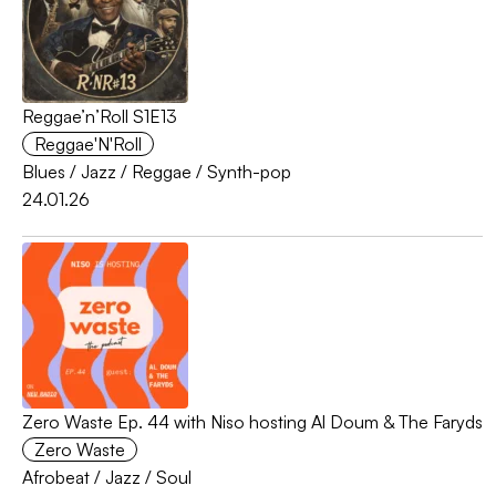
Reggae’n’Roll S1E13
Reggae'N'Roll
Blues
/
Jazz
/
Reggae
/
Synth-pop
24.01.26
Zero Waste Ep. 44 with Niso hosting Al Doum & The Faryds
Zero Waste
Afrobeat
/
Jazz
/
Soul