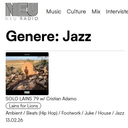
Music
Culture
Mix
Intervist
Genere:
Jazz
SOLO LAINS 79 w/ Cristian Adamo
Lains for Lions
Ambient
/
Beats (Hip Hop)
/
Footwork / Juke
/
House
/
Jazz
13.02.26