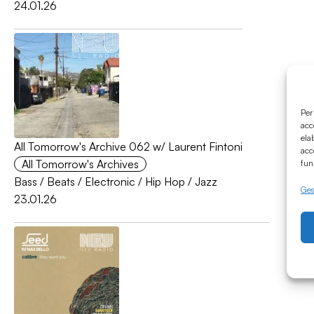
24.01.26
Per
acc
ela
All Tomorrow's Archive 062 w/ Laurent Fintoni
acc
All Tomorrow's Archives
fun
Bass
/
Beats
/
Electronic
/
Hip Hop
/
Jazz
Gest
23.01.26