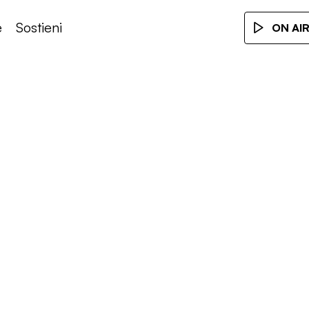
e
Sostieni
ON AI