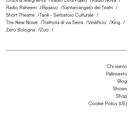
Officina Margherita
Radio Città Fujiko
Radio Nova
Radio Raheem
Ripasso
Santarcangelo dei Teatri
Short Theatre
Tank - Serbatoio Culturale
The New Noise
Trattoria di via Serra
Vinilificio
Xing
Zero Bologna
Zoo
Chi siamo
Palinsesto
Blog
Shows
Shop
Cookie Policy (UE)