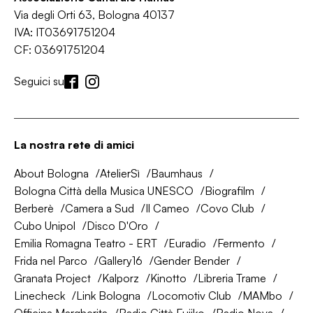
Via degli Orti 63, Bologna 40137
IVA: IT03691751204
CF: 03691751204
Seguici su
La nostra rete di amici
About Bologna
AtelierSì
Baumhaus
Bologna Città della Musica UNESCO
Biografilm
Berberè
Camera a Sud
Il Cameo
Covo Club
Cubo Unipol
Disco D'Oro
Emilia Romagna Teatro - ERT
Euradio
Fermento
Frida nel Parco
Gallery16
Gender Bender
Granata Project
Kalporz
Kinotto
Libreria Trame
Linecheck
Link Bologna
Locomotiv Club
MAMbo