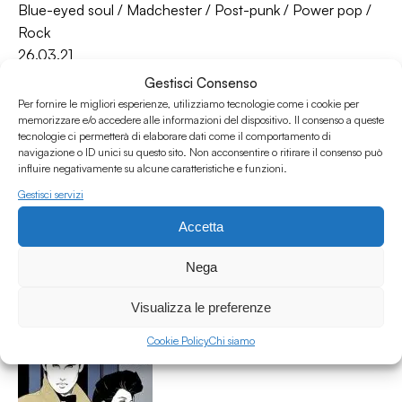
Blue-eyed soul
/
Madchester
/
Post-punk
/
Power pop
/
Rock
26.03.21
Gestisci Consenso
Per fornire le migliori esperienze, utilizziamo tecnologie come i cookie per
memorizzare e/o accedere alle informazioni del dispositivo. Il consenso a queste
tecnologie ci permetterà di elaborare dati come il comportamento di
navigazione o ID unici su questo sito. Non acconsentire o ritirare il consenso può
influire negativamente su alcune caratteristiche e funzioni.
Gestisci servizi
Accetta
Sunspots #50 - CAPPUCCINO KIDS
Sunspots
Nega
Blue-eyed soul
/
MOD
/
New wave
/
Pop rock
/
Rock
25.09.20
Visualizza le preferenze
Cookie Policy
Chi siamo