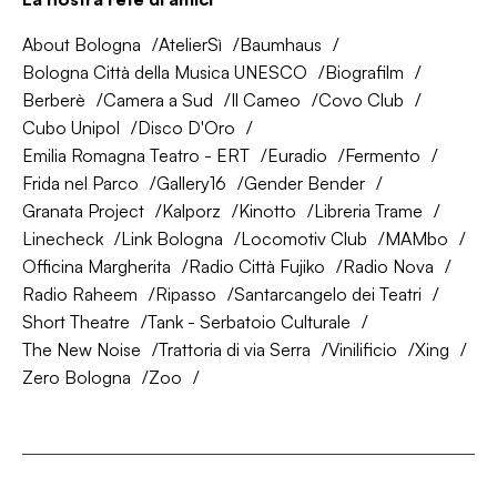
About Bologna
AtelierSì
Baumhaus
Bologna Città della Musica UNESCO
Biografilm
Berberè
Camera a Sud
Il Cameo
Covo Club
Cubo Unipol
Disco D'Oro
Emilia Romagna Teatro - ERT
Euradio
Fermento
Frida nel Parco
Gallery16
Gender Bender
Granata Project
Kalporz
Kinotto
Libreria Trame
Linecheck
Link Bologna
Locomotiv Club
MAMbo
Officina Margherita
Radio Città Fujiko
Radio Nova
Radio Raheem
Ripasso
Santarcangelo dei Teatri
Short Theatre
Tank - Serbatoio Culturale
The New Noise
Trattoria di via Serra
Vinilificio
Xing
Zero Bologna
Zoo