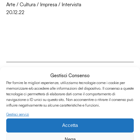
Arte
/
Cultura
/
Impresa
/
Intervista
20.12.22
Gestisci Consenso
Per fornire le migliori esperienze, utilizziamo tecnologie come i cookie per
memorizzare e/o accedere alle informazioni del dispositivo. Il consenso a queste
Associazione Culturale Humus
tecnologie ci permetterà di elaborare dati come il comportamento di
Via degli Orti 63, Bologna 40137
navigazione o ID unici su questo sito. Non acconsentire o ritirare il consenso può
influire negativamente su alcune caratteristiche e funzioni.
IVA: IT03691751204
Gestisci servizi
CF: 03691751204
Accetta
Seguici su
Nega