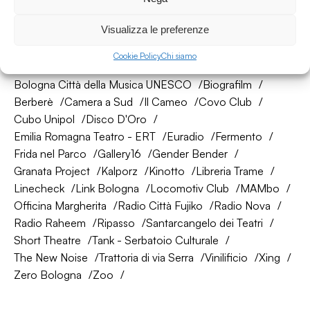
Visualizza le preferenze
La nostra rete di amici
Cookie Policy
Chi siamo
About Bologna
AtelierSì
Baumhaus
Bologna Città della Musica UNESCO
Biografilm
Berberè
Camera a Sud
Il Cameo
Covo Club
Cubo Unipol
Disco D'Oro
Emilia Romagna Teatro - ERT
Euradio
Fermento
Frida nel Parco
Gallery16
Gender Bender
Granata Project
Kalporz
Kinotto
Libreria Trame
Linecheck
Link Bologna
Locomotiv Club
MAMbo
Officina Margherita
Radio Città Fujiko
Radio Nova
Radio Raheem
Ripasso
Santarcangelo dei Teatri
Short Theatre
Tank - Serbatoio Culturale
The New Noise
Trattoria di via Serra
Vinilificio
Xing
Zero Bologna
Zoo