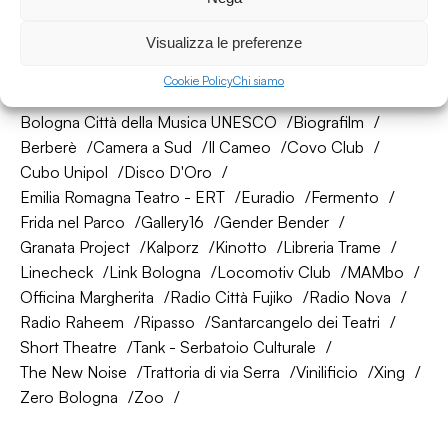
Visualizza le preferenze
La nostra rete di amici
Cookie Policy
Chi siamo
About Bologna
AtelierSì
Baumhaus
Bologna Città della Musica UNESCO
Biografilm
Berberè
Camera a Sud
Il Cameo
Covo Club
Cubo Unipol
Disco D'Oro
Emilia Romagna Teatro - ERT
Euradio
Fermento
Frida nel Parco
Gallery16
Gender Bender
Granata Project
Kalporz
Kinotto
Libreria Trame
Linecheck
Link Bologna
Locomotiv Club
MAMbo
Officina Margherita
Radio Città Fujiko
Radio Nova
Radio Raheem
Ripasso
Santarcangelo dei Teatri
Short Theatre
Tank - Serbatoio Culturale
The New Noise
Trattoria di via Serra
Vinilificio
Xing
Zero Bologna
Zoo