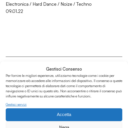
Electronica
/
Hard Dance
/
Noize
/
Techno
09.01.22
Gestisci Consenso
Per fornire le migliori esperienze, utilizziamo tecnologie come i cookie per
memorizzare e/o accedere alle informazioni del dispositivo. Il consenso a queste
Associazione Culturale Humus
tecnologie ci permetterà di elaborare dati come il comportamento di
Via degli Orti 63, Bologna 40137
navigazione o ID unici su questo sito. Non acconsentire o ritirare il consenso può
influire negativamente su alcune caratteristiche e funzioni.
IVA: IT03691751204
Gestisci servizi
CF: 03691751204
Accetta
Seguici su
Nega