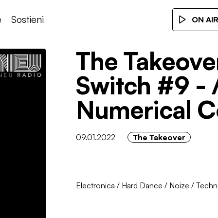
e
Sostieni
ON AI
The Takeove
Switch #9 -
Numerical C
09.01.2022
The Takeover
Electronica
/
Hard Dance
/
Noize
/
Techn