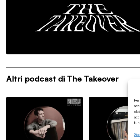
Altri podcast di
The Takeover
Per
acc
ela
acc
fun
Gest