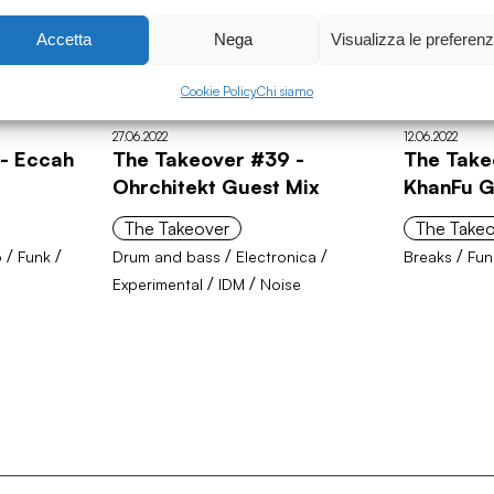
Accetta
Nega
Visualizza le preferen
Cookie Policy
Chi siamo
27.06.2022
12.06.2022
- Eccah
The Takeover #39 -
The Take
Ohrchitekt Guest Mix
KhanFu G
The Takeover
The Take
/
/
/
/
/
o
Funk
Drum and bass
Electronica
Breaks
Fun
/
/
Experimental
IDM
Noise