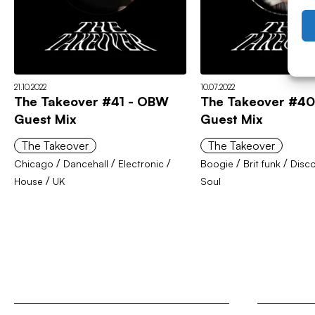
21.10.2022
10.07.2022
The Takeover #41 - OBW
The Takeover #40
Guest Mix
Guest Mix
The Takeover
The Takeover
/
/
/
/
/
Chicago
Dancehall
Electronic
Boogie
Brit funk
Disc
/
House
UK
Soul