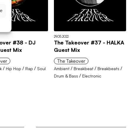
ze
29.05.2022
over #38 - DJ
The Takeover #37 - HALKA
uest Mix
Guest Mix
over
The Takeover
/
/
/
/
/
/
k
Hip Hop
Rap
Soul
Ambient
Breakbeat
Breakbeats
/
Drum & Bass
Electronic