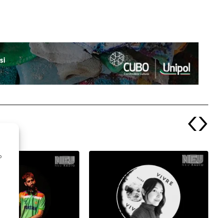
‹
›
o