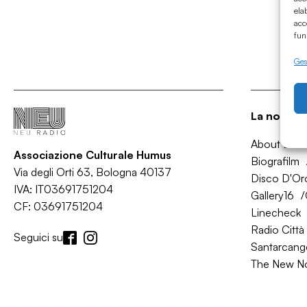
ela
acc
fun
Gest
La nostra 
About Bol
Associazione Culturale Humus
Biografilm
Via degli Orti 63, Bologna 40137
Disco D'Or
IVA: IT03691751204
Gallery16
CF: 03691751204
Linecheck
Radio Città 
Seguici su
Santarcange
The New N