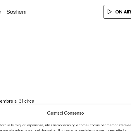
e
Sostieni
ON AI
embre al 31 circa
Gestisci Consenso
 fornire le migliori esperienze, utilizziamo tecnologie come i cookie per memorizzare e/
edere alle informazioni del dispositivo. Il consenso a queste tecnologie ci permetterà di