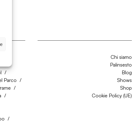
ze
Chi siamo
CO
Palinsesto
l
Blog
el Parco
Shows
Trame
Shop
a
Cookie Policy (UE)
oo