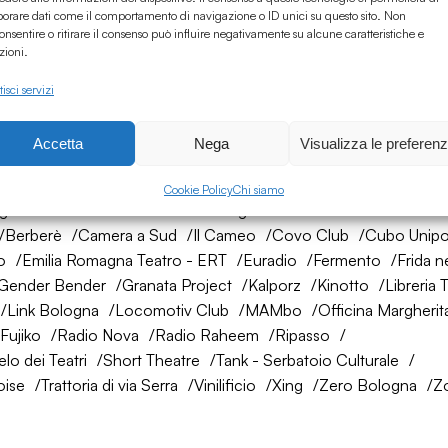
borare dati come il comportamento di navigazione o ID unici su questo sito. Non
onsentire o ritirare il consenso può influire negativamente su alcune caratteristiche e
zioni.
isci servizi
Accetta
Nega
Visualizza le preferen
rete di amici
Cookie Policy
Chi siamo
ogna
AtelierSì
Baumhaus
Bologna Città della Musica UNES
Berberè
Camera a Sud
Il Cameo
Covo Club
Cubo Unipo
o
Emilia Romagna Teatro - ERT
Euradio
Fermento
Frida n
Gender Bender
Granata Project
Kalporz
Kinotto
Libreria 
Link Bologna
Locomotiv Club
MAMbo
Officina Margherit
Fujiko
Radio Nova
Radio Raheem
Ripasso
lo dei Teatri
Short Theatre
Tank - Serbatoio Culturale
oise
Trattoria di via Serra
Vinilificio
Xing
Zero Bologna
Z