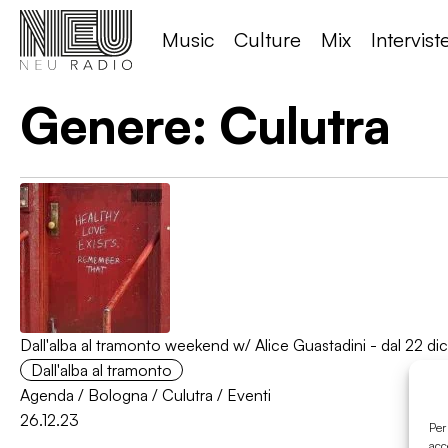
Music
Culture
Mix
Intervist
Genere:
Culutra
Dall'alba al tramonto weekend w/ Alice Guastadini - dal 22 dic
Dall'alba al tramonto
Agenda
/
Bologna
/
Culutra
/
Eventi
26.12.23
Per
acc