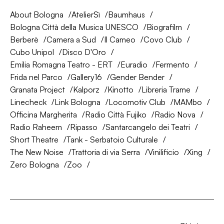
About Bologna
AtelierSì
Baumhaus
Bologna Città della Musica UNESCO
Biografilm
Berberè
Camera a Sud
Il Cameo
Covo Club
Cubo Unipol
Disco D'Oro
Emilia Romagna Teatro - ERT
Euradio
Fermento
Frida nel Parco
Gallery16
Gender Bender
Granata Project
Kalporz
Kinotto
Libreria Trame
Linecheck
Link Bologna
Locomotiv Club
MAMbo
Officina Margherita
Radio Città Fujiko
Radio Nova
Radio Raheem
Ripasso
Santarcangelo dei Teatri
Short Theatre
Tank - Serbatoio Culturale
The New Noise
Trattoria di via Serra
Vinilificio
Xing
Zero Bologna
Zoo