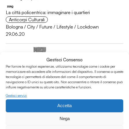
La città policentrica: immaginare i quartieri
Anticorpi Culturali
Bologna
/
City
/
Future
/
Lifestyle
/
Lockdown
29.06.20
Gestisci Consenso
Per fornire le migliori esperienze, utilizziamo tecnologie come i cookie per
memorizzare e/o accedere alle informazioni del dispositivo. Il consenso a queste
tecnologie ci permetterà di elaborare dati come il comportamento di
navigazione o ID unici su questo sito. Non acconsentire o ritirare il consenso può
influire negativamente su alcune caratteristiche e funzioni.
Interneu w/ Raffaele Laudani di Fondazione per
Gestisci servizi
l’Innovazione Urbana per Anticorpi Culturali
Accetta
Interviste
Architecture
/
City
/
Covid-19
/
Lifestyle
/
Urban
Nega
08.06.20