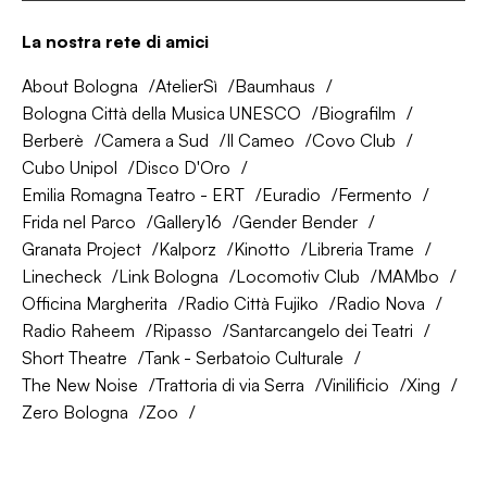
La nostra rete di amici
About Bologna
AtelierSì
Baumhaus
Bologna Città della Musica UNESCO
Biografilm
Berberè
Camera a Sud
Il Cameo
Covo Club
Cubo Unipol
Disco D'Oro
Emilia Romagna Teatro - ERT
Euradio
Fermento
Frida nel Parco
Gallery16
Gender Bender
Granata Project
Kalporz
Kinotto
Libreria Trame
Linecheck
Link Bologna
Locomotiv Club
MAMbo
Officina Margherita
Radio Città Fujiko
Radio Nova
Radio Raheem
Ripasso
Santarcangelo dei Teatri
Short Theatre
Tank - Serbatoio Culturale
The New Noise
Trattoria di via Serra
Vinilificio
Xing
Zero Bologna
Zoo