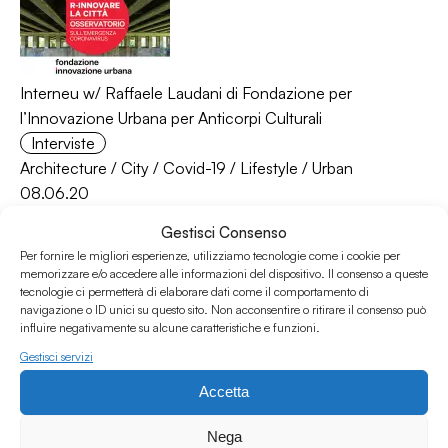
Interneu w/ Raffaele Laudani di Fondazione per
l’Innovazione Urbana per Anticorpi Culturali
Interviste
Architecture
/
City
/
Covid-19
/
Lifestyle
/
Urban
08.06.20
Gestisci Consenso
Per fornire le migliori esperienze, utilizziamo tecnologie come i cookie per
memorizzare e/o accedere alle informazioni del dispositivo. Il consenso a queste
tecnologie ci permetterà di elaborare dati come il comportamento di
navigazione o ID unici su questo sito. Non acconsentire o ritirare il consenso può
influire negativamente su alcune caratteristiche e funzioni.
Gestisci servizi
Accetta
Die Straßenzeitung #6 - Calori & Maillard
Die Straßenzeitung
Nega
Architecture
/
Art
/
Interview