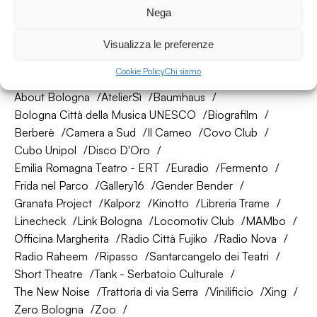
Seguici su
Nega
Visualizza le preferenze
La nostra rete di amici
Cookie Policy
Chi siamo
About Bologna
AtelierSì
Baumhaus
Bologna Città della Musica UNESCO
Biografilm
Berberè
Camera a Sud
Il Cameo
Covo Club
Cubo Unipol
Disco D'Oro
Emilia Romagna Teatro - ERT
Euradio
Fermento
Frida nel Parco
Gallery16
Gender Bender
Granata Project
Kalporz
Kinotto
Libreria Trame
Linecheck
Link Bologna
Locomotiv Club
MAMbo
Officina Margherita
Radio Città Fujiko
Radio Nova
Radio Raheem
Ripasso
Santarcangelo dei Teatri
Short Theatre
Tank - Serbatoio Culturale
The New Noise
Trattoria di via Serra
Vinilificio
Xing
Zero Bologna
Zoo