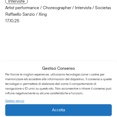
Interviste
Artist performance
/
Choreographer
/
Intervista
/
Socìetas
Raffaello Sanzio
/
Xing
17.10.25
Gestisci Consenso
Per fornire le migliori esperienze, utilizziamo tecnologie come i cookie per
memorizzare e/o accedere alle informazioni del dispositivo. Il consenso a queste
tecnologie ci permetterà di elaborare dati come il comportamento di
Associazione Culturale Humus
navigazione o ID unici su questo sito. Non acconsentire o ritirare il consenso può
Via degli Orti 63, Bologna 40137
influire negativamente su alcune caratteristiche e funzioni.
IVA: IT03691751204
Gestisci servizi
CF: 03691751204
Accetta