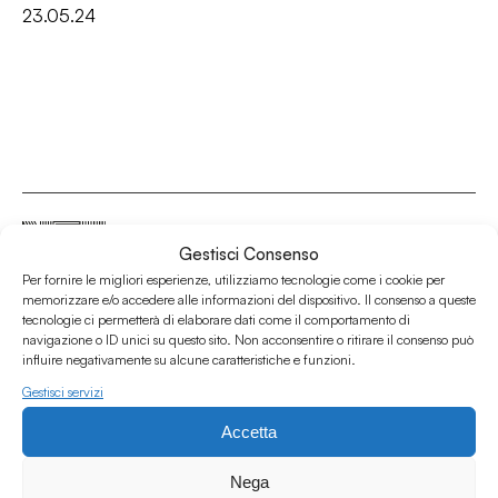
23.05.24
Gestisci Consenso
Per fornire le migliori esperienze, utilizziamo tecnologie come i cookie per
Associazione Culturale Humus
memorizzare e/o accedere alle informazioni del dispositivo. Il consenso a queste
tecnologie ci permetterà di elaborare dati come il comportamento di
Via degli Orti 63, Bologna 40137
navigazione o ID unici su questo sito. Non acconsentire o ritirare il consenso può
IVA: IT03691751204
influire negativamente su alcune caratteristiche e funzioni.
CF: 03691751204
Gestisci servizi
Seguici su
Accetta
Nega