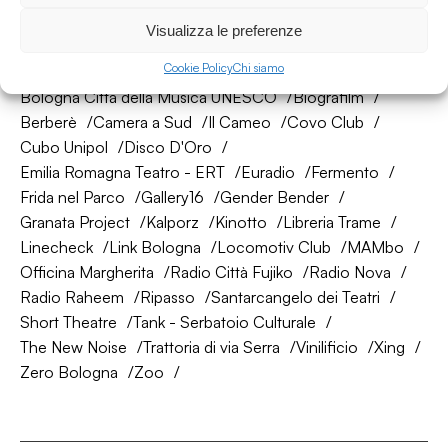
La nostra rete di amici
Visualizza le preferenze
Cookie Policy
Chi siamo
About Bologna
AtelierSì
Baumhaus
Bologna Città della Musica UNESCO
Biografilm
Berberè
Camera a Sud
Il Cameo
Covo Club
Cubo Unipol
Disco D'Oro
Emilia Romagna Teatro - ERT
Euradio
Fermento
Frida nel Parco
Gallery16
Gender Bender
Granata Project
Kalporz
Kinotto
Libreria Trame
Linecheck
Link Bologna
Locomotiv Club
MAMbo
Officina Margherita
Radio Città Fujiko
Radio Nova
Radio Raheem
Ripasso
Santarcangelo dei Teatri
Short Theatre
Tank - Serbatoio Culturale
The New Noise
Trattoria di via Serra
Vinilificio
Xing
Zero Bologna
Zoo