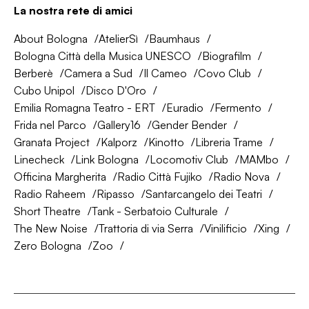
La nostra rete di amici
About Bologna
AtelierSì
Baumhaus
Bologna Città della Musica UNESCO
Biografilm
Berberè
Camera a Sud
Il Cameo
Covo Club
Cubo Unipol
Disco D'Oro
Emilia Romagna Teatro - ERT
Euradio
Fermento
Frida nel Parco
Gallery16
Gender Bender
Granata Project
Kalporz
Kinotto
Libreria Trame
Linecheck
Link Bologna
Locomotiv Club
MAMbo
Officina Margherita
Radio Città Fujiko
Radio Nova
Radio Raheem
Ripasso
Santarcangelo dei Teatri
Short Theatre
Tank - Serbatoio Culturale
The New Noise
Trattoria di via Serra
Vinilificio
Xing
Zero Bologna
Zoo