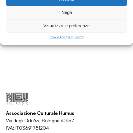
28.07.2026
Nega
Uniquest #78 w/ La Totta - sun/mirage
Uniquest
Visualizza le preferenze
/
/
/
/
Afro House
Alternative
Breakbeat
Indie rock
Psych
Cookie Policy
Chi siamo
Associazione Culturale Humus
Via degli Orti 63, Bologna 40137
IVA: IT03691751204