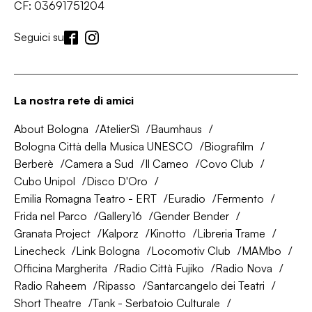
CF: 03691751204
Seguici su
La nostra rete di amici
About Bologna
AtelierSì
Baumhaus
Bologna Città della Musica UNESCO
Biografilm
Berberè
Camera a Sud
Il Cameo
Covo Club
Cubo Unipol
Disco D'Oro
Emilia Romagna Teatro - ERT
Euradio
Fermento
Frida nel Parco
Gallery16
Gender Bender
Granata Project
Kalporz
Kinotto
Libreria Trame
Linecheck
Link Bologna
Locomotiv Club
MAMbo
Officina Margherita
Radio Città Fujiko
Radio Nova
Radio Raheem
Ripasso
Santarcangelo dei Teatri
Short Theatre
Tank - Serbatoio Culturale