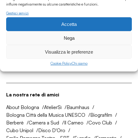
influire negativamente su alcune caratteristiche e funzioni.
Gestisci servizi
Accetta
Associazione Culturale Humus
Via degli Orti 63, Bologna 40137
Nega
IVA: IT03691751204
Visualizza le preferenze
CF: 03691751204
Cookie Policy
Chi siamo
Seguici su
La nostra rete di amici
About Bologna
AtelierSì
Baumhaus
Bologna Città della Musica UNESCO
Biografilm
Berberè
Camera a Sud
Il Cameo
Covo Club
Cubo Unipol
Disco D'Oro