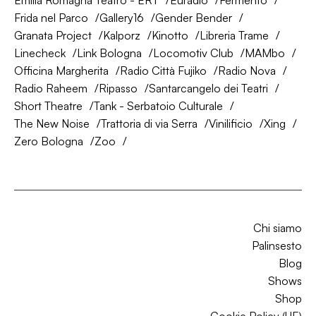
Emilia Romagna Teatro - ERT
Euradio
Fermento
Frida nel Parco
Gallery16
Gender Bender
Granata Project
Kalporz
Kinotto
Libreria Trame
Linecheck
Link Bologna
Locomotiv Club
MAMbo
Officina Margherita
Radio Città Fujiko
Radio Nova
Radio Raheem
Ripasso
Santarcangelo dei Teatri
Short Theatre
Tank - Serbatoio Culturale
The New Noise
Trattoria di via Serra
Vinilificio
Xing
Zero Bologna
Zoo
Chi siamo
Palinsesto
Blog
Shows
Shop