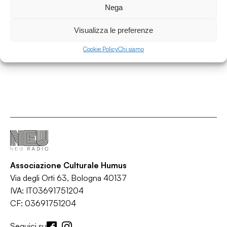
Seed
Nega
/
/
/
Broken beats
Downtempo
Electronic
Jazzy
Visualizza le preferenze
Cookie Policy
Chi siamo
Associazione Culturale Humus
Via degli Orti 63, Bologna 40137
IVA: IT03691751204
CF: 03691751204
Seguici su