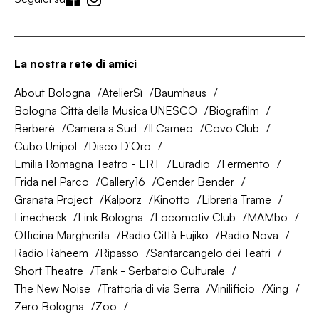
La nostra rete di amici
About Bologna
AtelierSì
Baumhaus
Bologna Città della Musica UNESCO
Biografilm
Berberè
Camera a Sud
Il Cameo
Covo Club
Cubo Unipol
Disco D'Oro
Emilia Romagna Teatro - ERT
Euradio
Fermento
Frida nel Parco
Gallery16
Gender Bender
Granata Project
Kalporz
Kinotto
Libreria Trame
Linecheck
Link Bologna
Locomotiv Club
MAMbo
Officina Margherita
Radio Città Fujiko
Radio Nova
Radio Raheem
Ripasso
Santarcangelo dei Teatri
Short Theatre
Tank - Serbatoio Culturale
The New Noise
Trattoria di via Serra
Vinilificio
Xing
Zero Bologna
Zoo