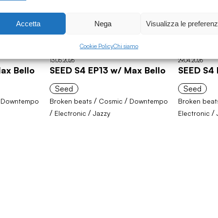
Accetta
Nega
Visualizza le preferen
Cookie Policy
Chi siamo
13.05.2026
29.04.2026
ax Bello
SEED S4 EP13 w/ Max Bello
SEED S4 
Seed
Seed
/
/
/
Downtempo
Broken beats
Cosmic
Downtempo
Broken beat
/
/
/
Electronic
Jazzy
Electronic