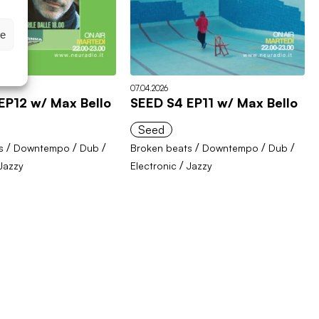
ze
07.04.2026
EP12 w/ Max Bello
SEED S4 EP11 w/ Max Bello
Seed
/
/
/
/
/
/
s
Downtempo
Dub
Broken beats
Downtempo
Dub
/
Jazzy
Electronic
Jazzy