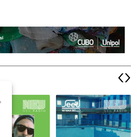
‹
›
o