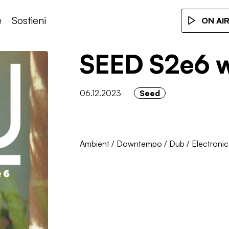
e
Sostieni
ON AI
SEED S2e6 w
06.12.2023
Seed
Ambient
/
Downtempo
/
Dub
/
Electronic