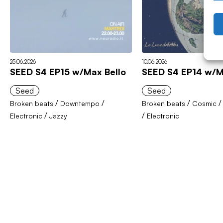
25.06.2026
10.06.2026
SEED S4 EP15 w/Max Bello
SEED S4 EP14 w/M
Seed
Seed
/
/
/
Broken beats
Downtempo
Broken beats
Cosmic
/
/
Electronic
Jazzy
Electronic