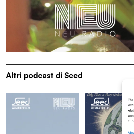
Altri podcast di
Seed
Per
acc
ela
acc
fun
Gest