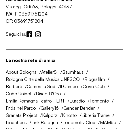
Via degli Orti 63, Bologna 40137
IVA: IT03691751204
CF: 03691751204
Seguici su
La nostra rete di amici
About Bologna
AtelierSì
Baumhaus
Bologna Città della Musica UNESCO
Biografilm
Berberè
Camera a Sud
Il Cameo
Covo Club
Cubo Unipol
Disco D'Oro
Emilia Romagna Teatro - ERT
Euradio
Fermento
Frida nel Parco
Gallery16
Gender Bender
Granata Project
Kalporz
Kinotto
Libreria Trame
Linecheck
Link Bologna
Locomotiv Club
MAMbo